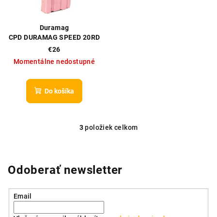
Duramag
CPD DURAMAG SPEED 20RD
5.56/300BLK - HLINÍKOVÝ
€26
ZÁSOBNÍK RUŽOVÝ
Momentálne nedostupné
Do košíka
3
položiek celkom
O
v
l
á
Odoberať newsletter
d
a
Email
c
i