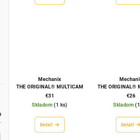
k
t
t
o
o
v
v
Mechanix
Mechani
THE ORIGINAL® MULTICAM
THE ORIGINAL®
BLACK
€31
€26
Skladom
(
1 ks
)
Skladom
(
1
3
Detail
Detail