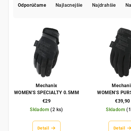
Odporúčame
Najlacnejšie
Najdrahšie
Na
a
d
V
e
ý
n
p
i
i
e
s
p
p
r
Mechanix
Mechani
r
WOMEN'S SPECIALTY 0.5MM
WOMEN'S PURS
o
COVERT
€29
€39,90
o
d
Skladom
(
2 ks
)
Skladom
(
1
d
u
u
k
Detail
Detail