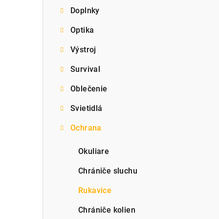
Doplnky
p
Optika
a
Výstroj
n
e
Survival
l
Oblečenie
Svietidlá
Ochrana
Okuliare
Chrániče sluchu
Rukavice
Chrániče kolien