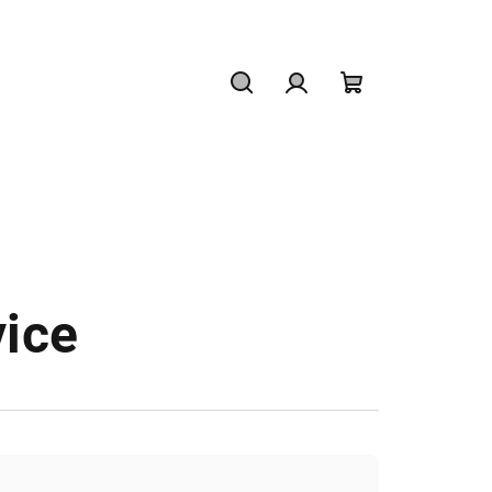
Hľadať
Prihlásenie
Nákupný
košík
ice