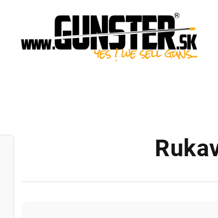
Rukav
R