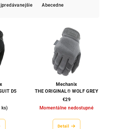
jpredávanejšie
Abecedne
x
Mechanix
UIT D5
THE ORIGINAL® WOLF GREY
€29
 ks
)
Momentálne nedostupné
Detail