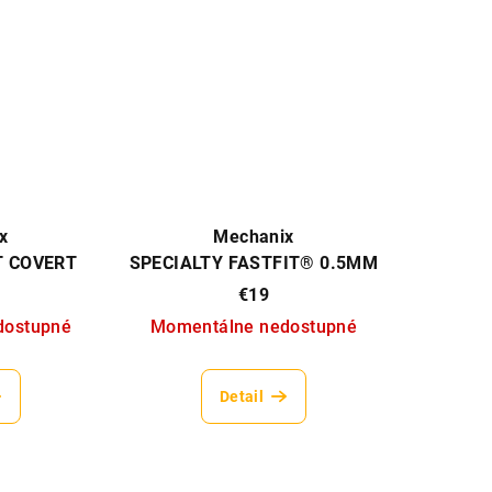
x
Mechanix
T COVERT
SPECIALTY FASTFIT® 0.5MM
COVERT
€19
dostupné
Momentálne nedostupné
Detail