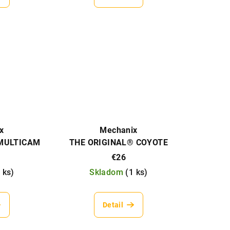
x
Mechanix
 MULTICAM
THE ORIGINAL® COYOTE
€26
 ks
)
Skladom
(
1 ks
)
Detail