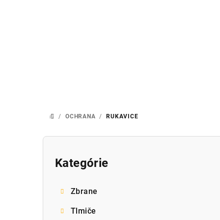
Prejsť
na
obsah
/
OCHRANA
/
RUKAVICE
DOMOV
B
o
Kategórie
Preskočiť
kategórie
č
Zbrane
n
Tlmiče
ý