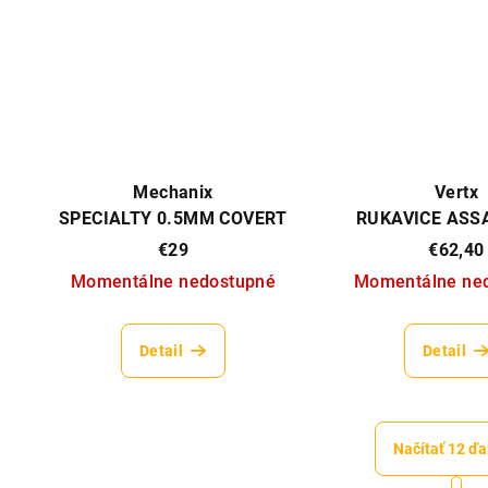
Mechanix
Vertx
SPECIALTY 0.5MM COVERT
RUKAVICE ASSA
(RANGER GR
€29
€62,40
Momentálne nedostupné
Momentálne ne
Detail
Detail
Načítať 12 ďa
S