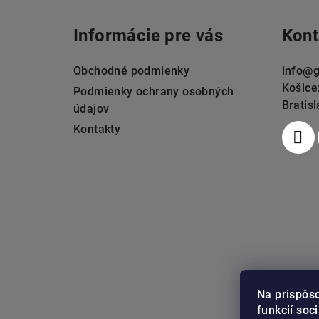
á
Informácie pre vás
Kont
p
ä
Obchodné podmienky
info
@
g
Košice
t
Podmienky ochrany osobných
Bratis
údajov
i
Kontakty
e
Na prispôs
funkcií soc