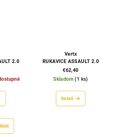
Vertx
ULT 2.0
RUKAVICE ASSAULT 2.0
EEN)
(BLACK)
€62,40
dostupné
Skladom
(
1 ks
)
Detail
lších