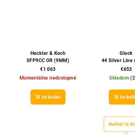
Heckler & Koch
Glock
SFP9CC OR (9MM)
44 Silver Line
€1 063
€653
Momentálne nedostupné
Skladom
(
2
Do košíka
Do koší
Načítať 12 ďa
S