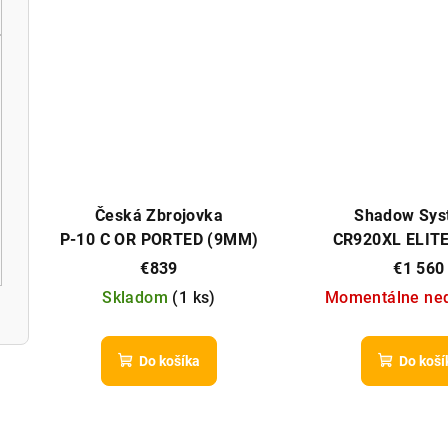
Česká Zbrojovka
Shadow Sys
P-10 C OR PORTED (9MM)
CR920XL ELIT
€839
€1 560
Skladom
(
1 ks
)
Momentálne ne
Do košíka
Do koší