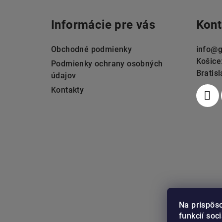
á
Informácie pre vás
Kont
p
ä
Obchodné podmienky
info
@
g
Košice
t
Podmienky ochrany osobných
Bratis
údajov
i
Kontakty
e
Na prispôs
funkcií soc