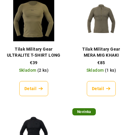
ý
o
p
d
i
u
s
k
p
t
r
o
Tilak Military Gear
Tilak Military Gear
o
v
ULTRALITE T-SHIRT LONG
MERA MIG KHAKI
SLEEVE TAN
d
€39
€85
Skladom
(
2 ks
)
Skladom
(
1 ks
)
u
k
t
Detail
Detail
o
v
Novinka