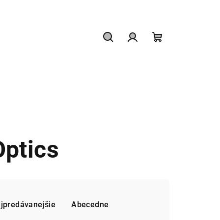
Hľadať
Prihlásenie
Nákupný
košík
Optics
jpredávanejšie
Abecedne