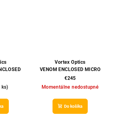
ics
Vortex Optics
ENCLOSED
VENOM ENCLOSED MICRO
RED DOT
RED DOT
€245
 ks
)
Momentálne nedostupné
ka
Do košíka