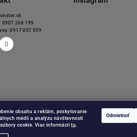
akt
Instagram
i
s
unster.sk
u
: 0907 268 199
lava: 0917 057 059
obenie obsahu a reklám, poskytovanie
Odmietnuť
iálnych médií a analýzu návštevnosti
súbory cookie. Viac informácií
tu
.
Sledovať na Instag