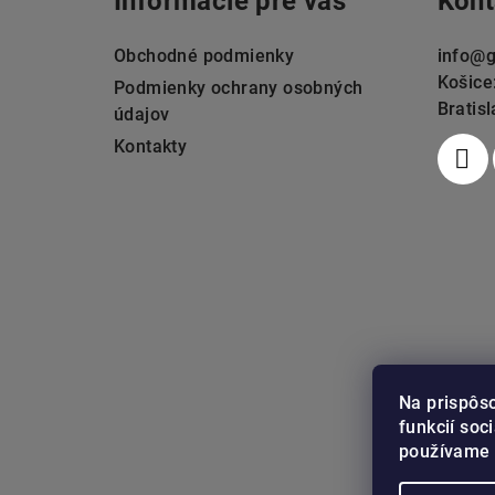
Informácie pre vás
Kont
p
ä
Obchodné podmienky
info
@
g
Košice
t
Podmienky ochrany osobných
Bratis
údajov
i
Kontakty
e
Na prispôs
funkcií soc
používame 