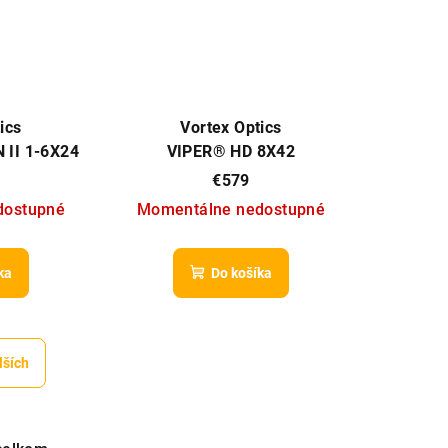
ics
Vortex Optics
 II 1-6X24
VIPER® HD 8X42
MRAD)
€579
dostupné
Momentálne nedostupné
ka
Do košíka
lších