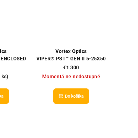
ics
Vortex Optics
 ENCLOSED
VIPER® PST™ GEN II 5-25X50
T 3 MOA
FFP EBR-7C (MRAD)
€1 300
ILLUMINATED
 ks
)
Momentálne nedostupné
ka
Do košíka