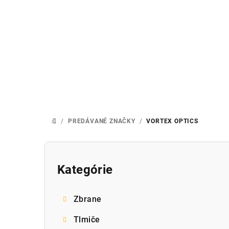
Prejsť
na
obsah
/
PREDÁVANÉ ZNAČKY
/
VORTEX OPTICS
DOMOV
B
o
Kategórie
Preskočiť
kategórie
č
Zbrane
n
Tlmiče
ý