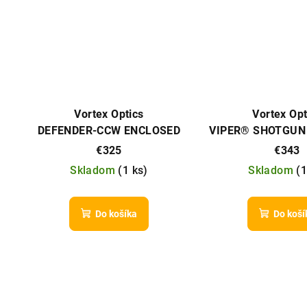
Vortex Optics
Vortex Opt
DEFENDER-CCW ENCLOSED
VIPER® SHOTGUN
SOLAR MICRO RED DOT
MICRO RED DO
€325
€343
Skladom
(
1 ks
)
Skladom
(
1
Do košíka
Do koší