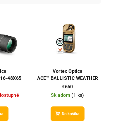
ics
Vortex Optics
16-48X65
ACE™ BALLISTIC WEATHER
T)
METER
€650
dostupné
Skladom
(
1 ks
)
ka
Do košíka