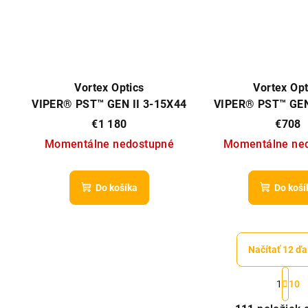
Vortex Optics
Vortex Opt
VIPER® PST™ GEN II 3-15X44
VIPER® PST™ GEN
FFP EBR-7C (MRAD)
SFP VMR-2 (
€1 180
€708
Momentálne nedostupné
Momentálne ne
Do košíka
Do koší
Načítať 12 ďa
S
1
10
t
O
r