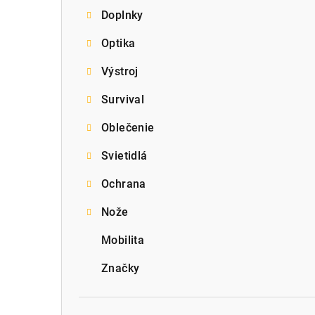
Doplnky
p
Optika
a
Výstroj
n
e
Survival
l
Oblečenie
Svietidlá
Ochrana
Nože
Mobilita
Značky