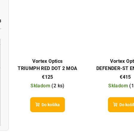
t
o
o
v
3
v
Vortex Optics
Vortex Opt
TRIUMPH RED DOT 2 MOA
DEFENDER-ST 
DOT
SOLAR MICRO 
€125
€415
Skladom
(
2 ks
)
Skladom
(
1
Do košíka
Do koší