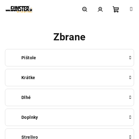
Prejsť
na
obsah
Nákupn
Hľadať
Prihlásenie
Zbrane
košík
Pištole
Krátke
Dlhé
Doplnky
Strelivo