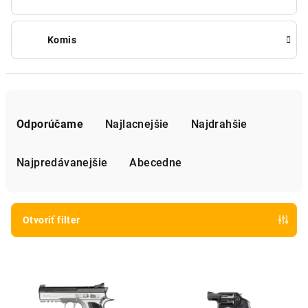
Komis
R
a
Odporúčame
Najlacnejšie
Najdrahšie
d
e
Najpredávanejšie
Abecedne
n
i
e
Otvoriť filter
p
V
r
ý
o
p
d