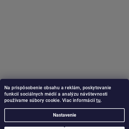
Na prispôsobenie obsahu a reklám, poskytovanie
funkcií sociálnych médií a analýzu návštevnosti
používame súbory cookie. Viac informácií
tu
.
Sledovať na Instagrame
Nastavenie
Copyright 2026
GUNSTER.sk
. Všetky práva vyhradené.