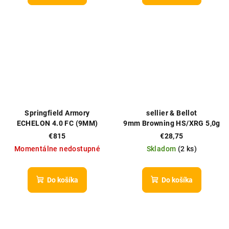
Springfield Armory
sellier & Bellot
ECHELON 4.0 FC (9MM)
9mm Browning HS/XRG 5,0g
€815
€28,75
Momentálne nedostupné
Skladom
(
2 ks
)
Do košíka
Do košíka