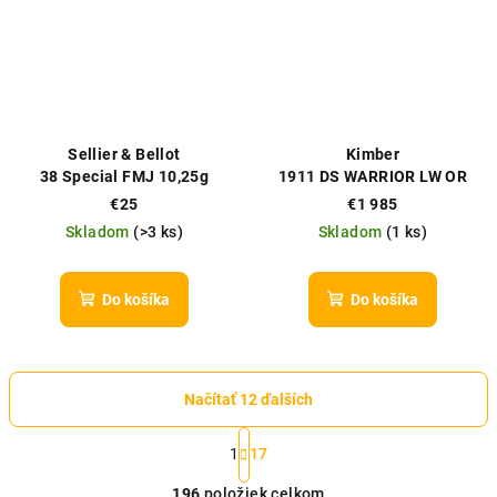
Sellier & Bellot
Kimber
38 Special FMJ 10,25g
1911 DS WARRIOR LW OR
(9MM)
€25
€1 985
Skladom
(
>3 ks
)
Skladom
(
1 ks
)
Do košíka
Do košíka
Načítať 12 ďalších
S
t
1
17
O
r
196
položiek celkom