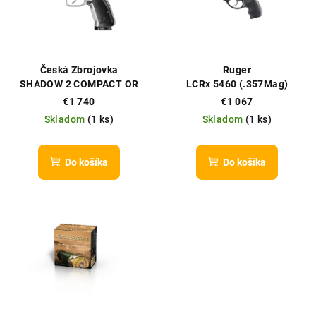
i
u
s
k
p
t
r
o
Česká Zbrojovka
Ruger
o
v
SHADOW 2 COMPACT OR
LCRx 5460 (.357Mag)
Industrial (9MM)
d
€1 740
€1 067
Skladom
(
1 ks
)
Skladom
(
1 ks
)
u
k
t
Do košíka
Do košíka
o
v