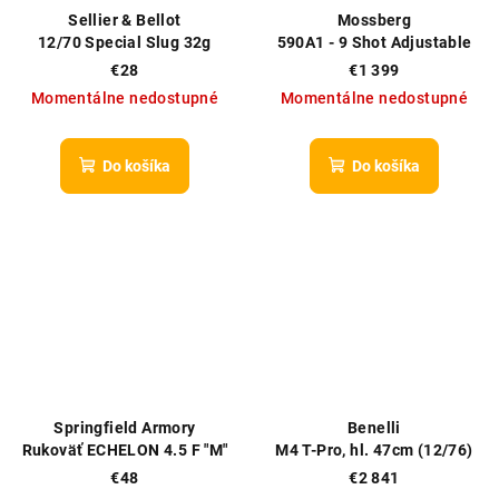
Sellier & Bellot
Mossberg
12/70 Special Slug 32g
590A1 - 9 Shot Adjustable
(12/76)
€28
€1 399
Momentálne nedostupné
Momentálne nedostupné
Do košíka
Do košíka
Springfield Armory
Benelli
Rukoväť ECHELON 4.5 F "M"
M4 T-Pro, hl. 47cm (12/76)
ODG
€48
€2 841