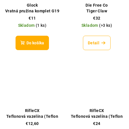
Glock
Die Free Co
Vratná pružina komplet G19
Tiger Claw
Gen3/ G19, G17 Gen6
€11
€32
Skladom
(
1 ks
)
Skladom
(
>3 ks
)
Do košíka
Detail
RifleCX
RifleCX
Teflonová vazelína (Teflon
Teflonová vazelína (Teflon
Grease), 20g
Grease), 100g
€12,60
€24