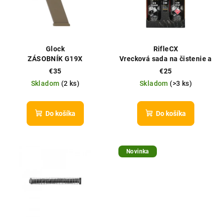
i
u
s
k
p
t
r
o
Glock
RifleCX
o
v
ZÁSOBNÍK G19X
Vrecková sada na čistenie a
starostlivosť (Pocket Set)
d
€35
€25
Skladom
(
2 ks
)
Skladom
(
>3 ks
)
u
k
t
Do košíka
Do košíka
o
v
Novinka