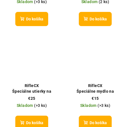
Skladom
(
>3 ks
)
Skladom
(
2 ks
)
Do košíka
Do košíka
RifleCX
RifleCX
Špeciálne utierky na
Špeciálne mydlo na
čistenie zbraní (Gun Care
odstraňovanie ťažkých
€25
€15
Towels), 50ks
kovov (Military Soap),
Skladom
(
>3 ks
)
Skladom
(
>3 ks
)
300ml
Do košíka
Do košíka