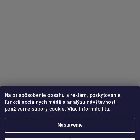
Na prispôsobenie obsahu a reklám, poskytovanie
funkcií sociálnych médií a analýzu návštevnosti
používame súbory cookie. Viac informácií
tu
.
Sledovať na Instagrame
Nastavenie
Copyright 2026
GUNSTER.sk
. Všetky práva vyhradené.