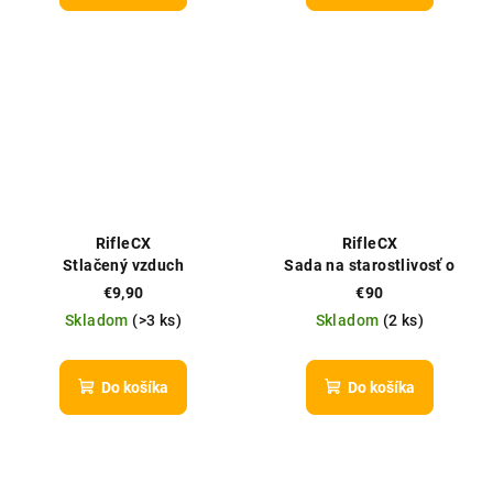
RifleCX
RifleCX
Stlačený vzduch
Sada na starostlivosť o
(Compressed Air), 500ml
krátke zbrane (Handgun
€9,90
€90
Care Set)
Skladom
(
>3 ks
)
Skladom
(
2 ks
)
Do košíka
Do košíka