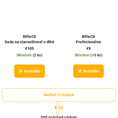
RifleCX
RifleCX
Sada na starostlivosť o dlhé
Profesionálna
zbrane (Rifle Care Set)
mikrovláknová leštiaca
€105
€9
utierka na zbrane (Polishing
Skladom
(
2 ks
)
Skladom
(
>3 ks
)
Towel)
Do košíka
Do košíka
Načítať 12 ďalších
S
t
1
42
O
r
503
položiek celkom