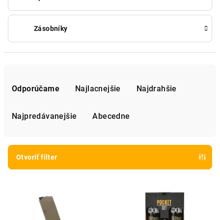
Zásobníky
R
a
Odporúčame
Najlacnejšie
Najdrahšie
d
e
Najpredávanejšie
Abecedne
n
i
e
Otvoriť filter
p
V
r
ý
o
p
d