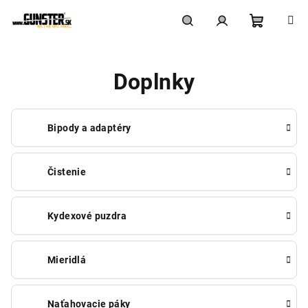
Prejsť
na
obsah
Nákupn
Hľadať
Prihlásenie
Doplnky
košík
Bipody a adaptéry
Čistenie
Kydexové puzdra
Mieridlá
Naťahovacie páky