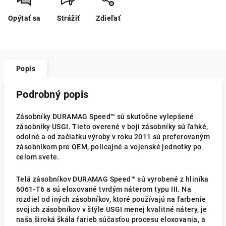
Opýtať sa
Strážiť
Zdieľať
Popis
Podrobný popis
Zásobníky DURAMAG Speed™ sú skutočne vylepšené
zásobníky USGI. Tieto overené v boji zásobníky sú ľahké,
odolné a od začiatku výroby v roku 2011 sú preferovaným
zásobníkom pre OEM, policajné a vojenské jednotky po
celom svete.
Telá zásobníkov DURAMAG Speed™ sú vyrobené z hliníka
6061-T6 a sú eloxované tvrdým náterom typu III. Na
rozdiel od iných zásobníkov, ktoré používajú na farbenie
svojich zásobníkov v štýle USGI menej kvalitné nátery, je
naša široká škála farieb súčasťou procesu eloxovania, a