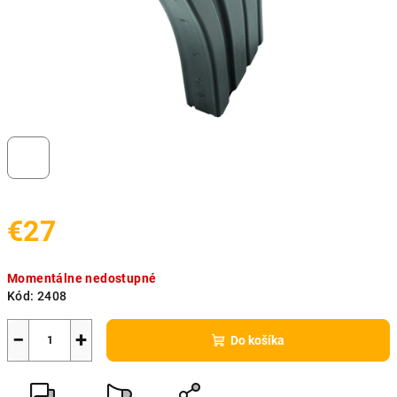
€27
Jednotková
Momentálne nedostupné
cena:
Kód:
2408
−
+
Do košíka