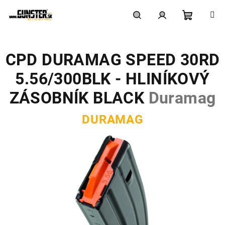
Prejsť
na
obsah
Nákupn
Hľadať
Prihlásenie
CPD DURAMAG SPEED 30RD
košík
5.56/300BLK - HLINÍKOVÝ
ZÁSOBNÍK BLACK
Duramag
DURAMAG