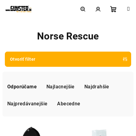
Prejsť
na
obsah
Nákupn
Hľadať
Prihlásenie
Norse Rescue
košík
Otvoriť filter
R
a
Odporúčame
Najlacnejšie
Najdrahšie
d
e
Najpredávanejšie
Abecedne
n
i
V
e
ý