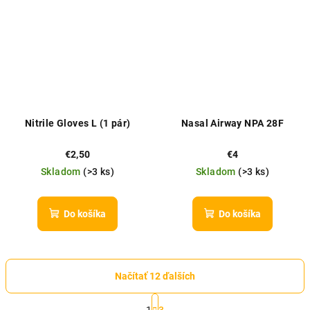
Nitrile Gloves L (1 pár)
Nasal Airway NPA 28F
€2,50
€4
Skladom
(
>3 ks
)
Skladom
(
>3 ks
)
Do košíka
Do košíka
Načítať 12 ďalších
S