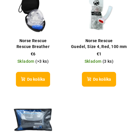
p
p
r
i
o
s
d
p
u
r
Norse Rescue
Norse Rescue
k
o
Rescue Breather
Guedel, Size 4, Red, 100 mm
t
(OPA)
d
€6
€1
o
Skladom
(
>3 ks
)
Skladom
(
3 ks
)
u
v
k
t
Do košíka
Do košíka
o
v