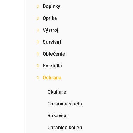
Doplnky
p
Optika
a
Výstroj
n
e
Survival
l
Oblečenie
Svietidlá
Ochrana
Okuliare
Chrániče sluchu
Rukavice
Chrániče kolien