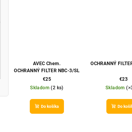
AVEC Chem.
OCHRANNÝ FILTER
OCHRANNÝ FILTER NBC-3/SL
M
€25
€23
Skladom
(
2 ks
)
Skladom
(
>
Do košíka
Do koší