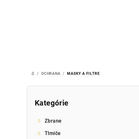
Prejsť
na
obsah
/
OCHRANA
/
MASKY A FILTRE
DOMOV
B
o
Kategórie
Preskočiť
kategórie
č
Zbrane
n
Tlmiče
ý