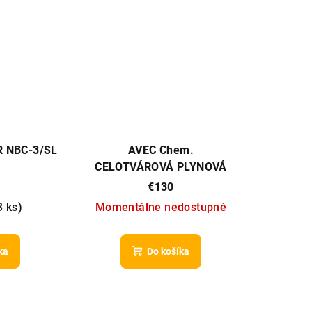
 NBC-3/SL
AVEC Chem.
CELOTVÁROVÁ PLYNOVÁ
MASKA OM-2020
€130
3 ks
)
Momentálne nedostupné
ka
Do košíka