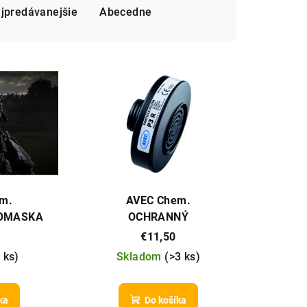
jpredávanejšie
Abecedne
m.
AVEC Chem.
LOMASKA
OCHRANNÝ
T
PROTIČASTICOVÝ FILTER
€11,50
P3R
 ks
)
Skladom
(
>3 ks
)
ka
Do košíka