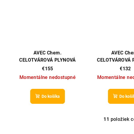
AVEC Chem.
AVEC Che
CELOTVÁROVÁ PLYNOVÁ
CELOTVÁROVÁ 
MASKA CM-6 (M) so
MASKA C
€155
€132
systémom pitia
Momentálne nedostupné
Momentálne ne
Do košíka
Do koší
11
položiek 
O
v