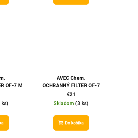
m.
AVEC Chem.
R OF-7 M
OCHRANNÝ FILTER OF-7
€21
 ks
)
Skladom
(
3 ks
)
ka
Do košíka