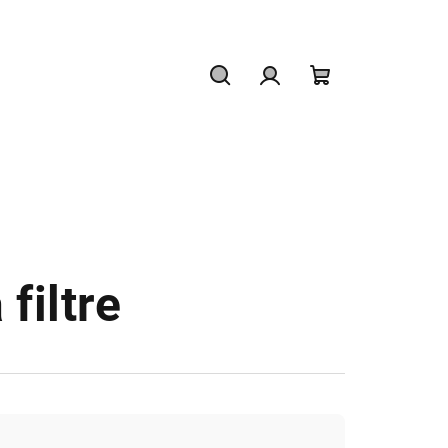
Hľadať
Prihlásenie
Nákupný
košík
filtre