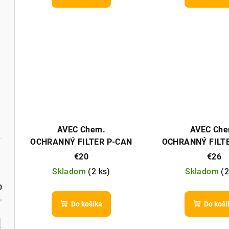
k
t
t
o
o
v
v
AVEC Chem.
AVEC Che
OCHRANNÝ FILTER P-CAN
OCHRANNÝ FILTE
COMPACT
€20
€26
Skladom
(
2 ks
)
Skladom
(
2
0
Do košíka
Do koší