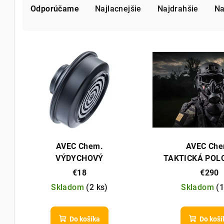
Odporúčame
Najlacnejšie
Najdrahšie
Na
a
d
V
e
ý
n
p
i
i
e
s
p
p
r
AVEC Chem.
AVEC Che
r
VÝDYCHOVÝ
TAKTICKÁ PO
o
PROTIČASTICOVÝ FILTER P-
TAPR SE
€18
€290
o
d
20 (2 PACK)
Skladom
(
2 ks
)
Skladom
(
1
d
u
u
k
Do košíka
Do koší