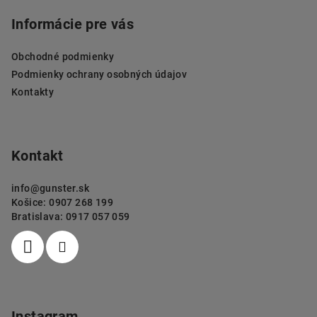
á
s
p
Informácie pre vás
u
ä
Obchodné podmienky
t
Podmienky ochrany osobných údajov
i
Kontakty
e
Kontakt
info
@
gunster.sk
Košice: 0907 268 199
Bratislava: 0917 057 059
Instagram