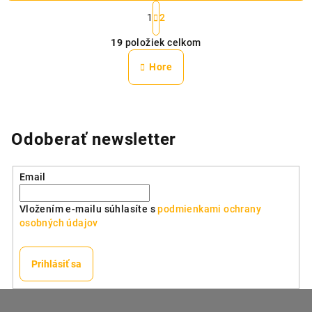
S
t
1
2
O
r
19
položiek celkom
á
v
n
l
Hore
k
á
o
d
v
a
a
n
c
Odoberať newsletter
i
i
e
e
p
Email
r
v
Vložením e-mailu súhlasíte s
podmienkami ochrany
k
osobných údajov
y
v
Prihlásiť sa
ý
p
Z
i