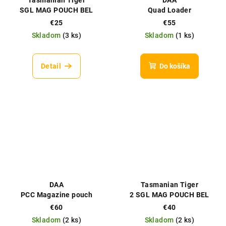
SGL MAG POUCH BEL
Quad Loader
HK417 MKIII
€25
€55
Skladom
(
3 ks
)
Skladom
(
1 ks
)
Detail
Do košíka
DAA
Tasmanian Tiger
PCC Magazine pouch
2 SGL MAG POUCH BEL
HK417 MKIII
€60
€40
Skladom
(
2 ks
)
Skladom
(
2 ks
)