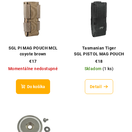
ý
o
p
d
i
u
s
k
p
t
r
o
SGL PI MAG POUCH MCL
Tasmanian Tiger
o
v
coyote brown
SGL PISTOL MAG POUCH
MCL L
d
€17
€18
Momentálne nedostupné
Skladom
(
1 ks
)
u
k
t
Do košíka
Detail
o
v