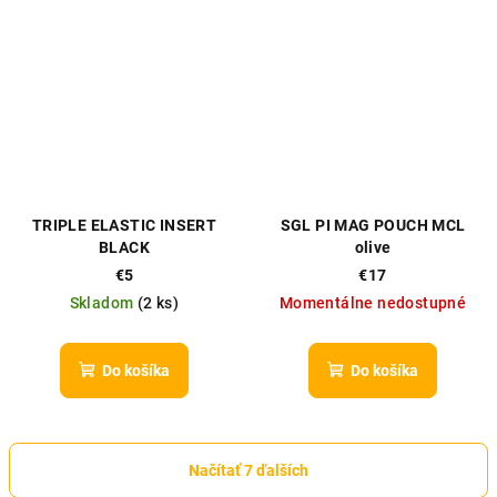
TRIPLE ELASTIC INSERT
SGL PI MAG POUCH MCL
BLACK
olive
€5
€17
Skladom
(
2 ks
)
Momentálne nedostupné
Do košíka
Do košíka
Načítať 7 ďalších