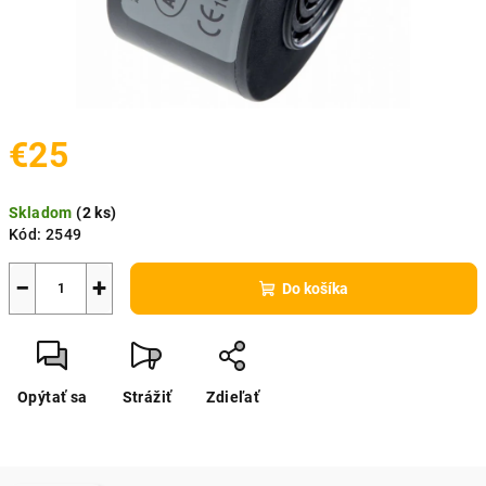
€25
Jednotková
Skladom
(
2 ks
)
cena:
Kód:
2549
−
+
Do košíka
Opýtať sa
Strážiť
Zdieľať