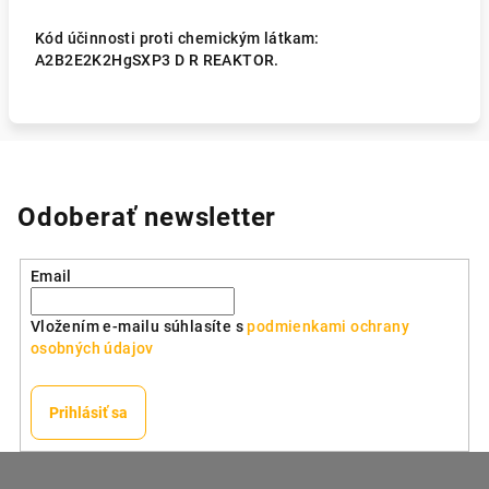
Kód účinnosti proti chemickým látkam:
A2B2E2K2HgSXP3 D R REAKTOR.
Odoberať newsletter
Email
Vložením e-mailu súhlasíte s
podmienkami ochrany
osobných údajov
Prihlásiť sa
Z