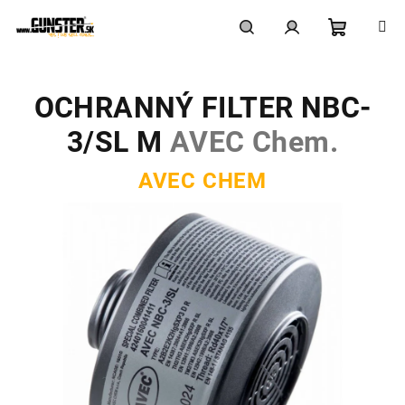
Prejsť
na
obsah
Nákupn
Hľadať
Prihlásenie
OCHRANNÝ FILTER NBC-
košík
3/SL M
AVEC Chem.
AVEC CHEM