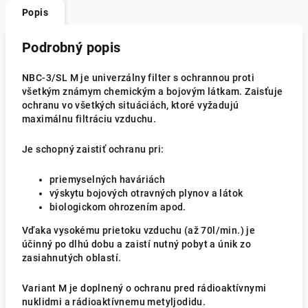
Popis
Podrobný popis
NBC-3/SL M je univerzálny filter s ochrannou proti
všetkým známym chemickým a bojovým látkam. Zaisťuje
ochranu vo všetkých situáciách, ktoré vyžadujú
maximálnu filtráciu vzduchu.
Je schopný zaistiť ochranu pri:
priemyselných haváriách
výskytu bojových otravných plynov a látok
biologickom ohrozením apod.
Vďaka vysokému prietoku vzduchu (až 70l/min.) je
účinný po dlhú dobu a zaistí nutný pobyt a únik zo
zasiahnutých oblastí.
Variant M je doplnený o ochranu pred rádioaktívnymi
nuklidmi a rádioaktívnemu metyljodidu.