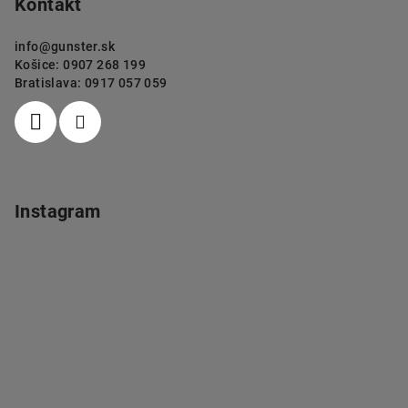
Kontakt
info
@
gunster.sk
Košice: 0907 268 199
Bratislava: 0917 057 059
Instagram