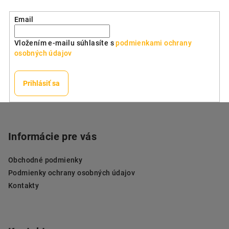
a
Email
c
i
Vložením e-mailu súhlasíte s
podmienkami ochrany
e
osobných údajov
p
r
v
Prihlásiť sa
k
y
Z
v
á
ý
p
Informácie pre vás
p
ä
i
Obchodné podmienky
s
t
Podmienky ochrany osobných údajov
u
i
Kontakty
e