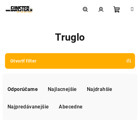
Prejsť
na
obsah
Nákupn
Hľadať
Prihlásenie
Truglo
košík
Otvoriť filter
R
a
Odporúčame
Najlacnejšie
Najdrahšie
d
e
Najpredávanejšie
Abecedne
n
i
V
e
ý