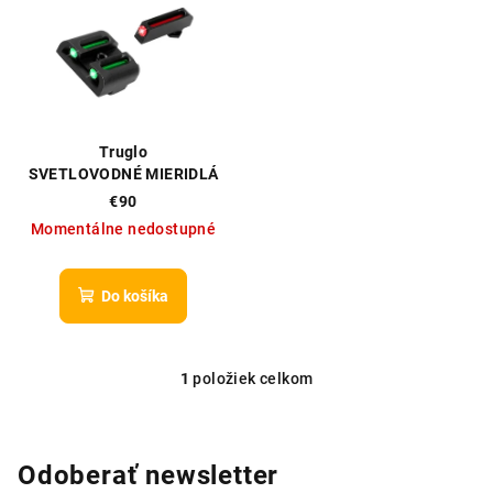
p
p
r
i
o
s
d
p
u
r
Truglo
k
o
SVETLOVODNÉ MIERIDLÁ
t
GLOCK LOW PRE GLOCK 17,
d
€90
o
19 A INÉ
Momentálne nedostupné
u
v
k
t
Do košíka
o
v
1
položiek celkom
O
v
l
á
Odoberať newsletter
d