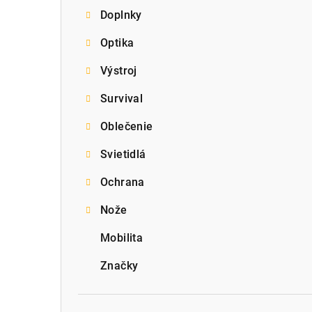
Doplnky
p
Optika
a
Výstroj
n
e
Survival
l
Oblečenie
Svietidlá
Ochrana
Nože
Mobilita
Značky