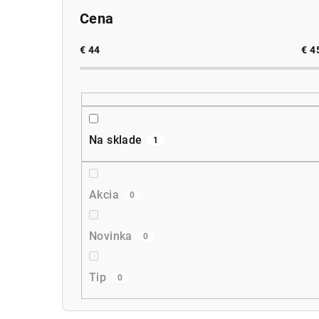
Cena
€
44
€
4
Na sklade
1
Akcia
0
Novinka
0
Tip
0