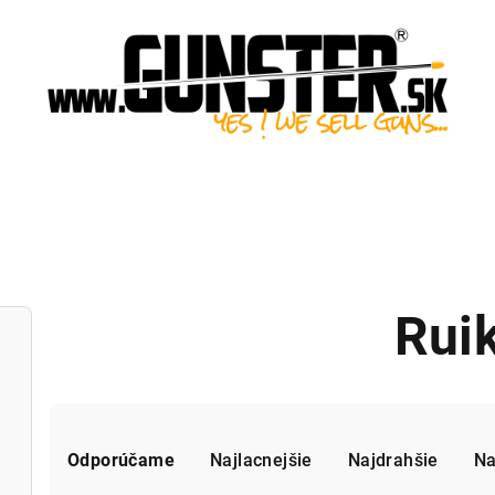
Rui
R
Odporúčame
Najlacnejšie
Najdrahšie
Na
a