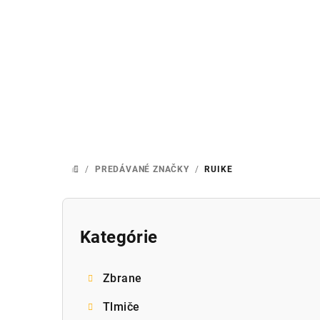
Prejsť
na
obsah
/
PREDÁVANÉ ZNAČKY
/
RUIKE
DOMOV
B
o
Kategórie
Preskočiť
kategórie
č
Zbrane
n
Tlmiče
ý