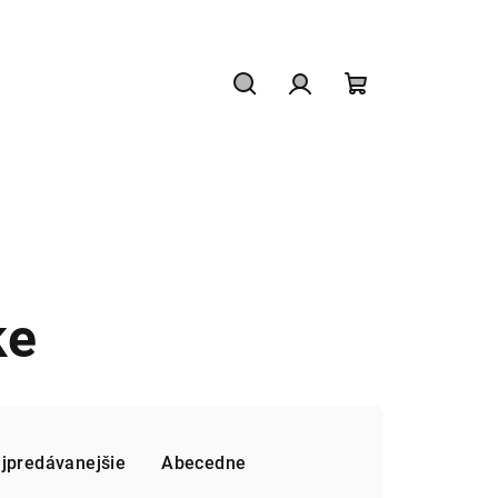
Hľadať
Prihlásenie
Nákupný
košík
ke
jpredávanejšie
Abecedne