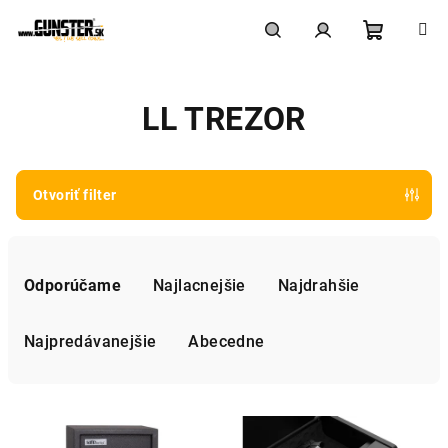
Prejsť
na
obsah
Nákupn
Hľadať
Prihlásenie
LL TREZOR
košík
Otvoriť filter
R
a
Odporúčame
Najlacnejšie
Najdrahšie
d
e
Najpredávanejšie
Abecedne
n
i
V
e
ý