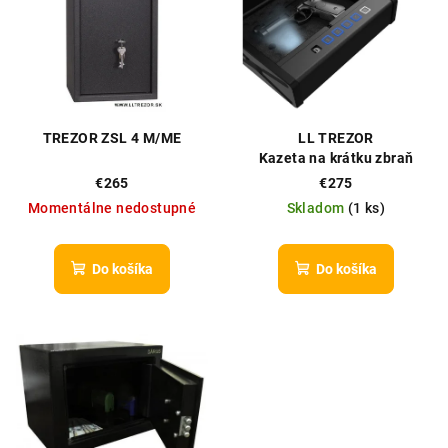
p
p
r
i
o
s
d
p
u
r
TREZOR ZSL 4 M/ME
LL TREZOR
k
o
Kazeta na krátku zbraň
t
"Technosafe CP-2E"
d
€265
€275
o
Momentálne nedostupné
Skladom
(
1 ks
)
u
v
k
t
Do košíka
Do košíka
o
v