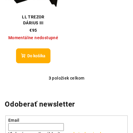
LL TREZOR
DÁRIUS III
€95
Momentálne nedostupné
Do košíka
3
položiek celkom
O
v
l
á
Odoberať newsletter
d
a
Email
c
i