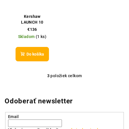
Kershaw
LAUNCH 10
€136
Skladom
(
1 ks
)
Do košíka
3
položiek celkom
O
v
l
á
Odoberať newsletter
d
a
Email
c
i