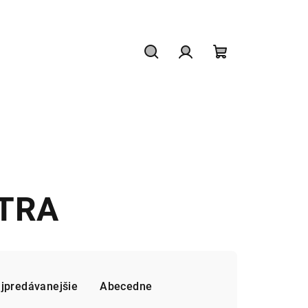
Hľadať
Prihlásenie
Nákupný
košík
TRA
jpredávanejšie
Abecedne