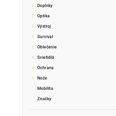
Doplnky
p
Optika
a
Výstroj
n
e
Survival
l
Oblečenie
Svietidlá
Ochrana
Nože
Mobilita
Značky