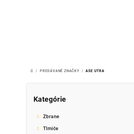
Prejsť
na
obsah
/
PREDÁVANÉ ZNAČKY
/
ASE UTRA
DOMOV
B
o
Kategórie
Preskočiť
kategórie
č
Zbrane
n
Tlmiče
ý