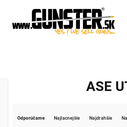
ASE U
R
Odporúčame
Najlacnejšie
Najdrahšie
Na
a