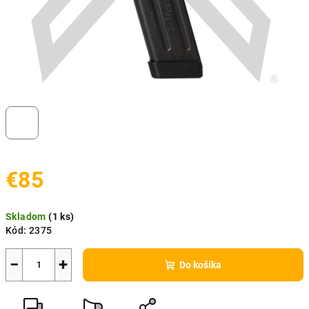
€85
Jednotková
Skladom
(
1 ks
)
cena:
Kód:
2375
−
+
Do košíka