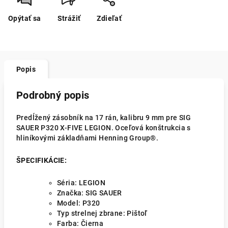
Opýtať sa
Strážiť
Zdieľať
Popis
Podrobný popis
Predĺžený zásobník na 17 rán, kalibru 9 mm pre SIG
SAUER P320 X-FIVE LEGION. Oceľová konštrukcia s
hliníkovými základňami Henning Group®.
ŠPECIFIKÁCIE:
Séria: LEGION
Značka: SIG SAUER
Model: P320
Typ strelnej zbrane: Pištoľ
Farba: Čierna