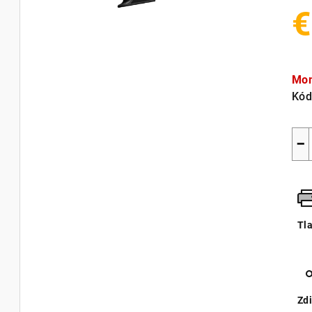
€
Jed
cen
Mom
Kód
−
Tl
Zdi