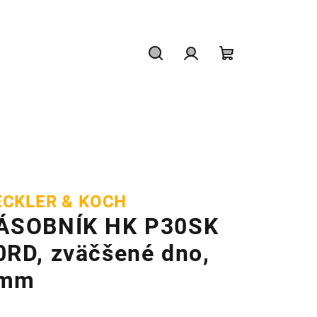
Hľadať
Prihlásenie
Nákupný
košík
ECKLER & KOCH
ÁSOBNÍK HK P30SK
0RD, zväčšené dno,
mm