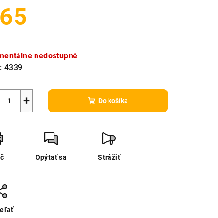
65
notková
a:
entálne nedostupné
:
4339
+
Do košíka
ač
Opýtať sa
Strážiť
eľať