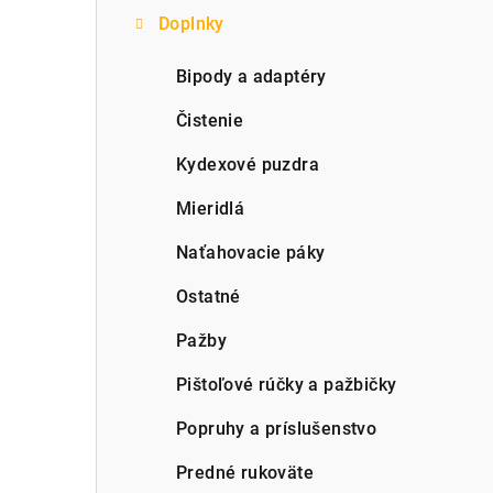
Doplnky
p
a
Bipody a adaptéry
n
Čistenie
e
Kydexové puzdra
l
Mieridlá
Naťahovacie páky
Ostatné
Pažby
Pištoľové rúčky a pažbičky
Popruhy a príslušenstvo
Predné rukoväte