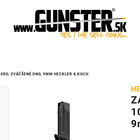
10RD, ZVÄČŠENÉ DNO, 9MM
HECKLER & KOCH
H
Z
1
9