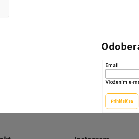
Odobera
Email
Vložením e-ma
Prihlásiť sa