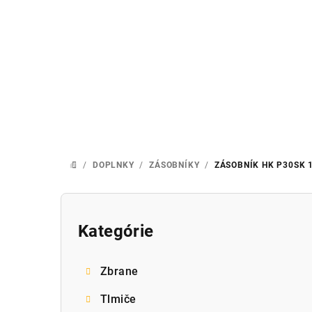
Prejsť
na
obsah
/
DOPLNKY
/
ZÁSOBNÍKY
/
ZÁSOBNÍK HK P30SK 
DOMOV
B
o
Kategórie
Preskočiť
kategórie
č
Zbrane
n
Tlmiče
ý