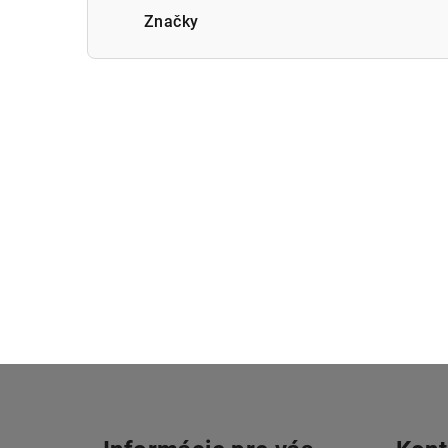
Značky
Z
á