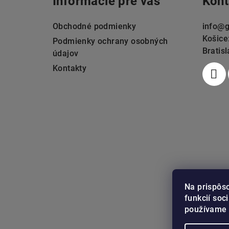
Informácie pre vás
Kont
p
ä
Obchodné podmienky
info
@
g
Košice
t
Podmienky ochrany osobných
Bratis
údajov
i
Kontakty
e
Na prispôs
funkcií soc
používame 