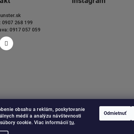
akt
Instagram
unster.sk
: 0907 268 199
lava: 0917 057 059
obenie obsahu a reklám, poskytovanie
Odmietnuť
iálnych médií a analýzu návštevnosti
súbory cookie. Viac informácií
tu
.
Sledovať na Instag