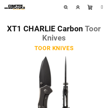
Prejsť
na
obsah
Nákupn
Hľadať
Prihlásenie
XT1 CHARLIE Carbon
Toor
košík
Knives
TOOR KNIVES