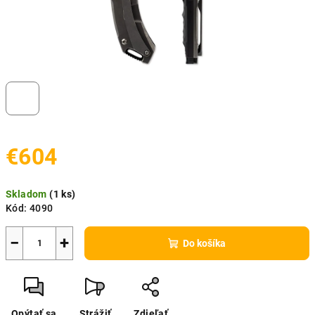
€604
Jednotková
Skladom
(
1 ks
)
cena:
Kód:
4090
−
+
Do košíka
Opýtať sa
Strážiť
Zdieľať