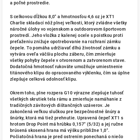
a poľné prostredie.
S celkovou dĺžkou 8,0" a hmotnosťou 4,6 oz je XT1
Charlie skladací nôž plnej veľkosti, ktorý zvládne všetky
náročné úlohy vo vojenskom a outdoorovom športovom
prostredí. Jeho vložka z kalenej ocele s poistkou proti
preťaženiu znižuje opotrebovanie na rozhraní zámku
čepele. To pomáha udržiavať dlhú životnosť zámku a
vytvára oveľa väčšiu plochu záberu, čím zmierňuje
všetky pohyby čepele v otvorenom a zatvorenom stave.
Dodatočná hmotnosť rukoväte umožňuje umiestnenie
titánového klipu do opracovaného výklenku, čím sa úplne
zlepšuje celková odolnosť klipu.
Okrem toho, plne rozpera G10 výrazne zlepšuje tuhosť
všetkých skrutiek tela rámu a zmierňuje namáhanie z
tradičných závitových dištančných uzáverov. Je
zakončená veľkou slučkou pre bezpečnostné šnúry a
šnúrky, ktorá má tiež prehnutie. Upravená čepeľ XT1 s
hrotom Drop Point má hrúbku 0,157" (5/32) a jej ručne
brúsená skosená hrana má výšku približne 1,0".
Počiatočná hrana je pred ostrením ponechaná o niečo