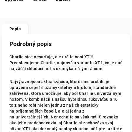
Popis
Podrobný popis
Charlie síce nesurfuje, ale určite nosí XT1!
Predstavujeme Charlie, najnovšiu variantu XT1, čo je náš
najväčší skladací nôž s uzamykateľným rámom.
Najvýraznejšou aktualizáciou, ktorú sme urobili, je
upravená čepeľ s uzamykateľným hrotom, štandardne
zakrivená, ktorá umožňuje, aby bol Charlie univerzálnym
nožom. V kombinácii s našou hybridnou rukoväťou G10
to z neho robí nielen jednu z našich esteticky
najpríjemnejších čepelí, ale aj jednu z
najuniverzálnejších. Nenechajte sa však mýliť, rovnako
ako jeho predchodcovia, aj Charlie si zachováva svoj
pôvod XT1 ako dokonalý odolný skladací nôž pre taktické