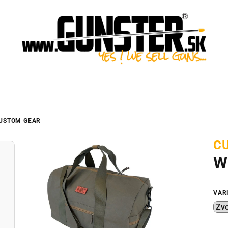
USTOM GEAR
C
W
VAR