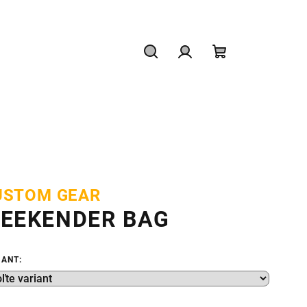
Hľadať
Prihlásenie
Nákupný
košík
USTOM GEAR
EEKENDER BAG
IANT: