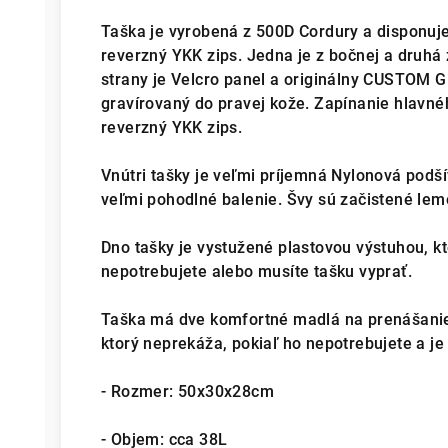
Taška je vyrobená z 500D Cordury a disponu
reverzný YKK zips. Jedna je z bočnej a druhá z
strany je Velcro panel a originálny CUSTOM 
gravírovaný do pravej kože. Zapínanie hlavné
reverzný YKK zips.
Vnútri tašky je veľmi príjemná Nylonová podš
veľmi pohodlné balenie. Švy sú začistené lem
Dno tašky je vystužené plastovou výstuhou, kt
nepotrebujete alebo musíte tašku vyprať.
Taška má dve komfortné madlá na prenášanie
ktorý neprekáža, pokiaľ ho nepotrebujete a j
- Rozmer: 50x30x28cm
- Objem: cca 38L