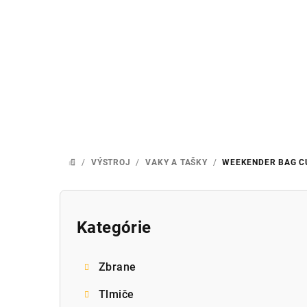
Prejsť
na
obsah
/
VÝSTROJ
/
VAKY A TAŠKY
/
WEEKENDER BAG
C
DOMOV
B
o
Kategórie
Preskočiť
kategórie
č
Zbrane
n
Tlmiče
ý