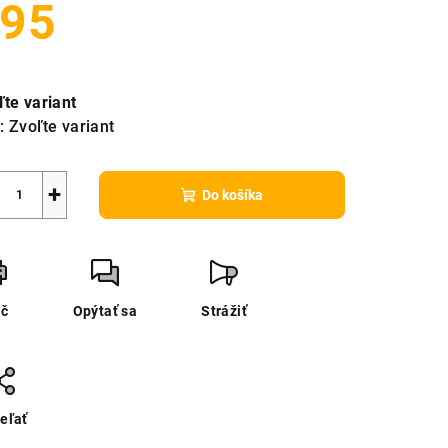
95
notková
a:
ľte variant
:
Zvoľte variant
+
Do košíka
ač
Opýtať sa
Strážiť
eľať