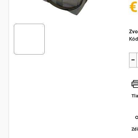
€
Jed
cen
Zvo
Kód
−
Tl
Zdi