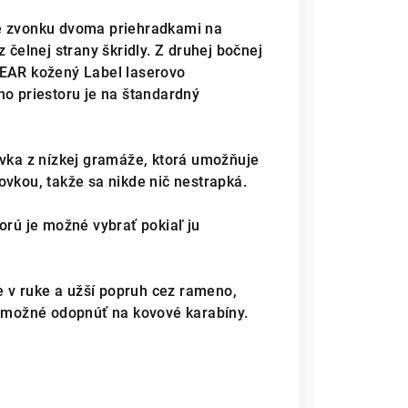
je zvonku dvoma priehradkami na
 čelnej strany škridly. Z druhej bočnej
GEAR kožený Label laserovo
ho priestoru je na štandardný
ívka z nízkej gramáže, ktorá umožňuje
ovkou, takže sa nikde nič nestrapká.
orú je možné vybrať pokiaľ ju
 v ruke a užší popruh cez rameno,
e možné odopnúť na kovové karabíny.