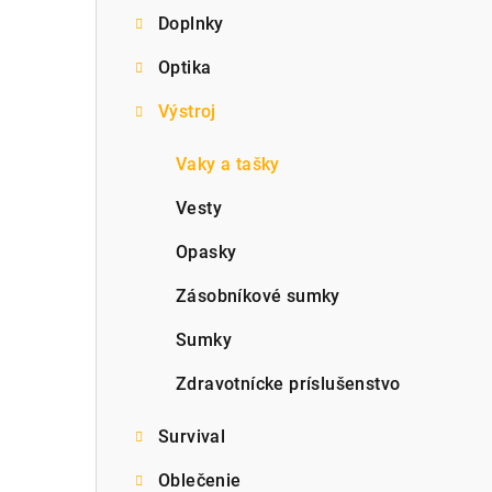
Doplnky
p
Optika
a
Výstroj
n
e
Vaky a tašky
l
Vesty
Opasky
Zásobníkové sumky
Sumky
Zdravotnícke príslušenstvo
Survival
Oblečenie