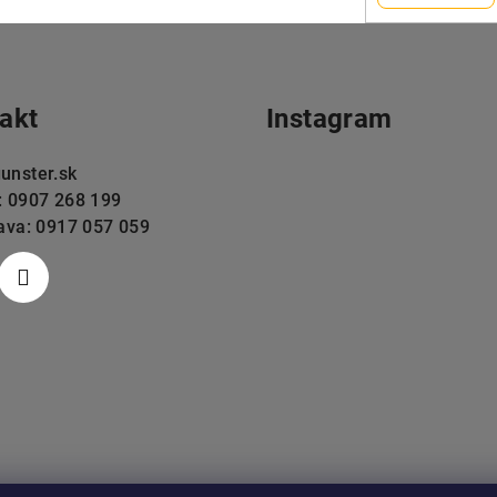
akt
Instagram
unster.sk
: 0907 268 199
lava: 0917 057 059