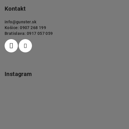
Kontakt
info
@
gunster.sk
Košice: 0907 268 199
Bratislava: 0917 057 059
Instagram