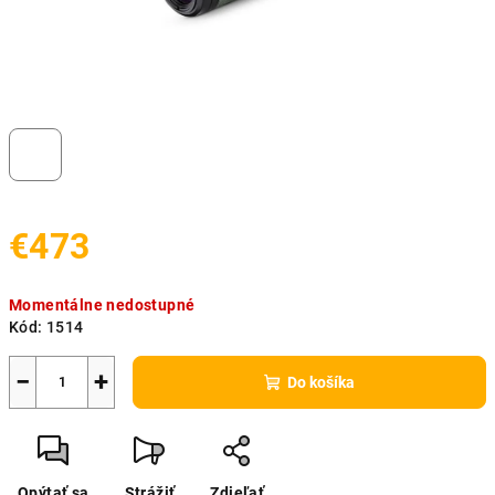
€473
Jednotková
Momentálne nedostupné
cena:
Kód:
1514
−
+
Do košíka
Opýtať sa
Strážiť
Zdieľať