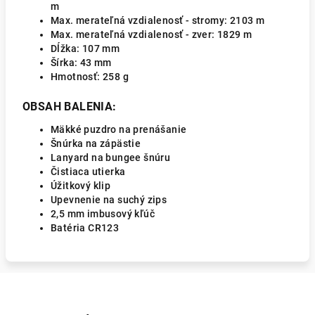
m
Max. merateľná vzdialenosť - stromy: 2103 m
Max. merateľná vzdialenosť - zver: 1829 m
Dĺžka:
107 mm
Šírka:
43 mm
Hmotnosť:
258 g
OBSAH BALENIA:
Mäkké puzdro na prenášanie
Šnúrka na zápästie
Lanyard na bungee šnúru
Čistiaca utierka
Úžitkový klip
Upevnenie na suchý zips
2,5 mm imbusový kľúč
Batéria CR123