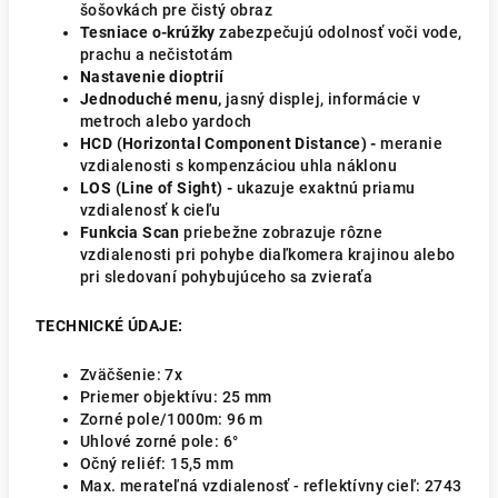
šošovkách pre čistý obraz
Tesniace o-krúžky
zabezpečujú odolnosť voči vode,
prachu a nečistotám
Nastavenie dioptrií
Jednoduché menu,
jasný displej, informácie v
metroch alebo yardoch
HCD (Horizontal Component Distance) -
meranie
vzdialenosti s kompenzáciou uhla náklonu
LOS (Line of Sight) -
ukazuje exaktnú priamu
vzdialenosť k cieľu
Funkcia Scan
priebežne zobrazuje rôzne
vzdialenosti pri pohybe diaľkomera krajinou alebo
pri sledovaní pohybujúceho sa zvieraťa
TECHNICKÉ ÚDAJE:
Zväčšenie:
7x
Priemer objektívu:
25 mm
Zorné pole/1000m:
96 m
Uhlové zorné pole: 6
°
Očný reliéf:
15,5 mm
Max. merateľná vzdialenosť - reflektívny cieľ: 2743