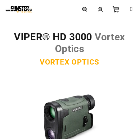
Prejsť
na
obsah
Nákupn
Hľadať
Prihlásenie
VIPER® HD 3000
Vortex
košík
Optics
VORTEX OPTICS