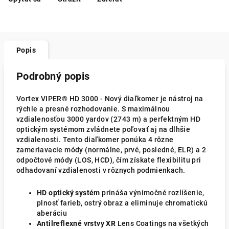
Popis
Podrobný popis
Vortex VIPER® HD 3000 - Nový diaľkomer je nástroj na
rýchle a presné rozhodovanie. S maximálnou
vzdialenosťou 3000 yardov (2743 m) a perfektným HD
optickým systémom zvládnete poľovať aj na dlhšie
vzdialenosti. Tento diaľkomer ponúka 4 rôzne
zameriavacie módy (normálne, prvé, posledné, ELR) a 2
odpočtové módy (LOS, HCD), čím získate flexibilitu pri
odhadovaní vzdialenosti v rôznych podmienkach.
HD optický systém
prináša výnimočné rozlíšenie,
plnosť farieb, ostrý obraz a eliminuje chromatickú
aberáciu
Antilreflexné vrstvy XR
Lens Coatings na všetkých