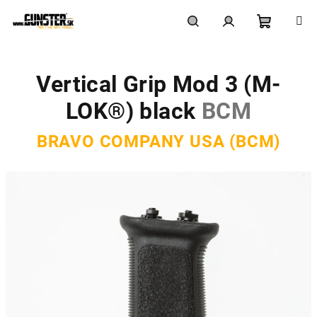
Prejsť
na
obsah
Nákupn
Hľadať
Prihlásenie
Vertical Grip Mod 3 (M-
košík
LOK®) black
BCM
BRAVO COMPANY USA (BCM)