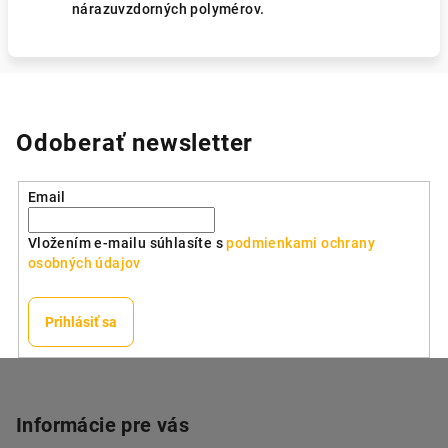
nárazuvzdorných polymérov.
Odoberať newsletter
Email
Vložením e-mailu súhlasíte s
podmienkami ochrany
osobných údajov
Prihlásiť sa
Z
á
p
Informácie pre vás