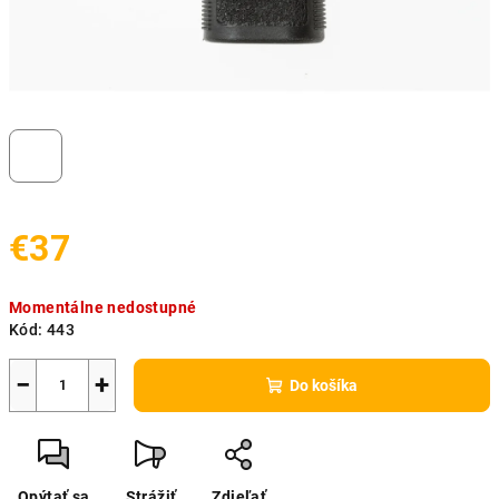
€37
Jednotková
Momentálne nedostupné
cena:
Kód:
443
−
+
Do košíka
Opýtať sa
Strážiť
Zdieľať