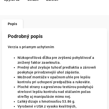
Popis
Podrobný popis
Verzia s priamym uchytením
Nízkoprofilová dĺžka pre zvýšenú pohyblivosť a
znížený faktor zaseknutia.
Predný uhol zvyšuje tuhosť predlaktia a zároveň
poskytuje prirodzenejší uhol zápästia.
Možnosť montáže v opačnom uhle pre lepšiu
kontrolu pri uchopení predpažbia a rukoväte.
Ploché strany s agresívnou textúrou poskytujú
strelcovi lepšiu kontrolu nad stáčaním počas
streľby aj manipulácie mimo nej.
Ľahký dizajn s hmotnosťou
53.86 g
.
Vyrobené v USA z vysoko kvalitných,