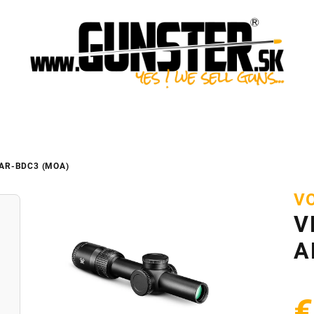
AR-BDC3 (MOA)
V
V
A
€