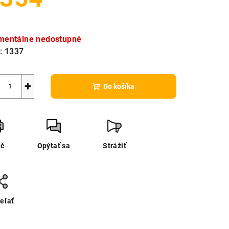
notková
a:
entálne nedostupné
:
1337
+
Do košíka
ač
Opýtať sa
Strážiť
eľať