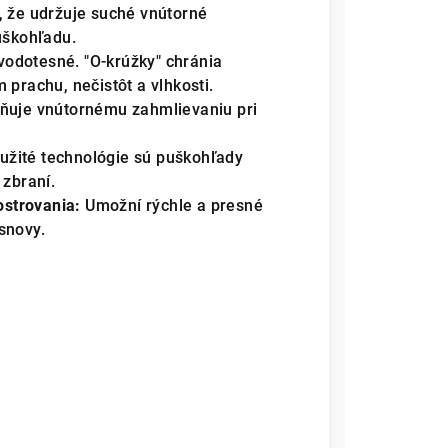
, že udržuje suché vnútorné
uškohľadu.
odotesné. "O-krúžky" chránia
 prachu, nečistôt a vlhkosti.
ňuje vnútornému zahmlievaniu pri
žité technológie sú puškohľady
 zbraní.
strovania:
Umožní rýchle a presné
snovy.