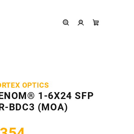
Hľadať
Prihlásenie
Nákupný
košík
ORTEX OPTICS
ENOM® 1-6X24 SFP
R-BDC3 (MOA)
354