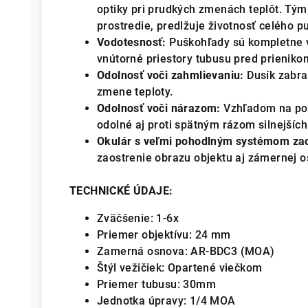
optiky pri prudkých zmenách teplôt. Tým
prostredie, predlžuje životnosť celého p
Vodotesnosť:
Puškohľady sú kompletne v
vnútorné priestory tubusu pred prienikom
Odolnosť voči zahmlievaniu:
Dusík zabra
zmene teploty.
Odolnosť voči nárazom:
Vzhľadom na pou
odolné aj proti spätným rázom silnejších
Okulár s veľmi pohodlným systémom zao
zaostrenie obrazu objektu aj zámernej o
TECHNICKÉ ÚDAJE:
Zväčšenie:
1-6x
Priemer objektívu:
24 mm
Zamerná osnova:
AR-BDC3 (MOA)
Štýl vežičiek: Opartené viečkom
Priemer tubusu:
30mm
Jednotka úpravy:
1/4 MOA