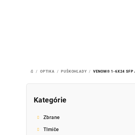
Prejsť
na
obsah
/
OPTIKA
/
PUŠKOHĽADY
/
VENOM® 1-6X24 SFP 
DOMOV
B
o
Kategórie
Preskočiť
kategórie
č
Zbrane
n
Tlmiče
ý