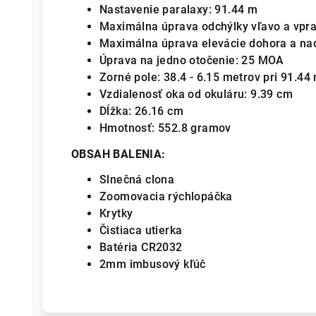
Nastavenie paralaxy: 91.44 m
Maximálna úprava odchýlky vľavo a vpr
Maximálna úprava elevácie dohora a na
Úprava na jedno otočenie:
25 MOA
Zorné pole:
38.4
-
6.15
metrov pri
91.44
Vzdialenosť oka od okuláru:
9.39
cm
Dĺžka:
26.16
cm
Hmotnosť:
552.8
gramov
OBSAH BALENIA:
Slnečná clona
Zoomovacia rýchlopáčka
Krytky
Čistiaca utierka
Batéria CR2032
2mm imbusový kľúč