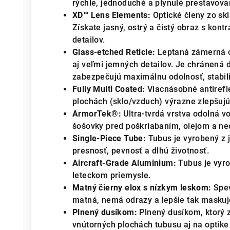
rýchle, jednoduché a plynulé prestavova
XD™ Lens Elements:
Optické členy zo skl
Získate jasný, ostrý a čistý obraz s kon
detailov.
Glass-etched Reticle:
Leptaná zámerná 
aj veľmi jemných detailov. Je chránená 
zabezpečujú maximálnu odolnosť, stabili
Fully Multi Coated:
Viacnásobné antirefl
plochách (sklo/vzduch) výrazne zlepšujú
ArmorTek®:
Ultra-tvrdá vrstva odolná v
šošovky pred poškriabaním, olejom a ne
Single-Piece Tube:
Tubus je vyrobený z 
presnosť, pevnosť a dlhú životnosť.
Aircraft-Grade Aluminium:
Tubus je vyro
leteckom priemysle.
Matný čierny elox s nízkym leskom:
Spev
matná, nemá odrazy a lepšie tak maskuje
Plnený dusíkom:
Plnený dusíkom, ktorý z
vnútorných plochách tubusu aj na optike