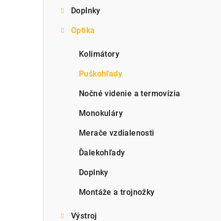
Doplnky
p
Optika
a
n
Kolimátory
e
Puškohľady
l
Nočné videnie a termovízia
Monokuláry
Merače vzdialenosti
Ďalekohľady
Doplnky
Montáže a trojnožky
Výstroj