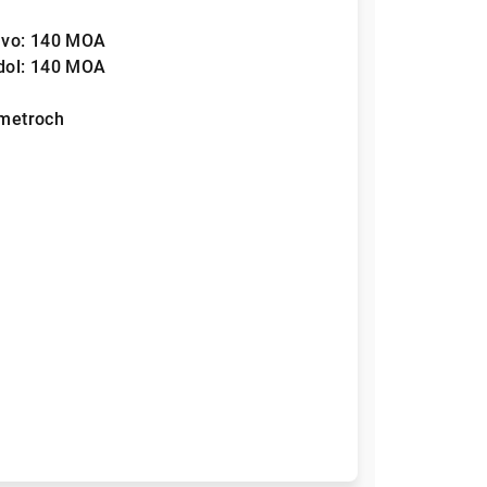
avo:
140 MOA
dol:
140 MOA
metroch