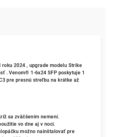
roku 2024 , upgrade modelu Strike
nosť . Venom® 1-6x24 SFP poskytuje 1
3 pre presnú streľbu na krátke až
ríž sa zväčšením nemení.
žitie vo dne aj v noci.
hlopáčku možno nainštalovať pre