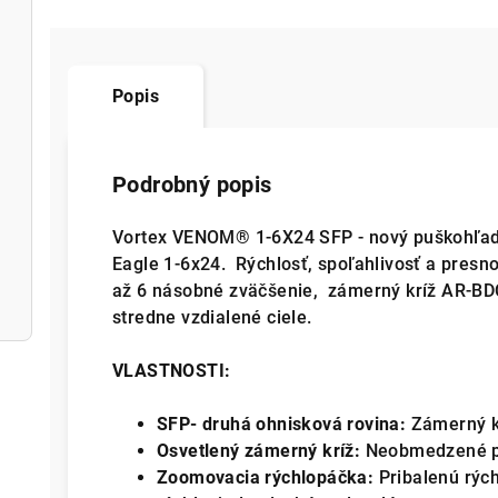
Popis
Podrobný popis
Vortex VENOM® 1-6X24 SFP - nový puškohľad 
Eagle 1-6x24. Rýchlosť, spoľahlivosť a pres
až 6 násobné zväčšenie, zámerný kríž AR-BDC
stredne vzdialené ciele.
VLASTNOSTI:
SFP- druhá ohnisková rovina:
Zámerný k
Osvetlený zámerný kríž:
Neobmedzené pou
Zoomovacia rýchlopáčka:
Pribalenú rýc