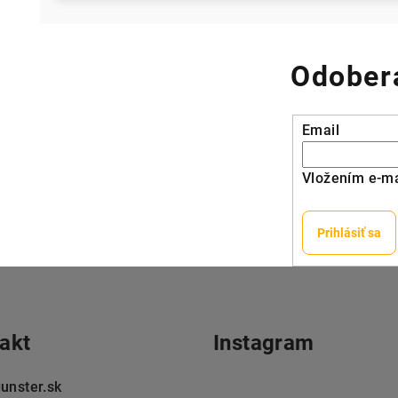
Odobera
Email
Vložením e-ma
Prihlásiť sa
akt
Instagram
unster.sk