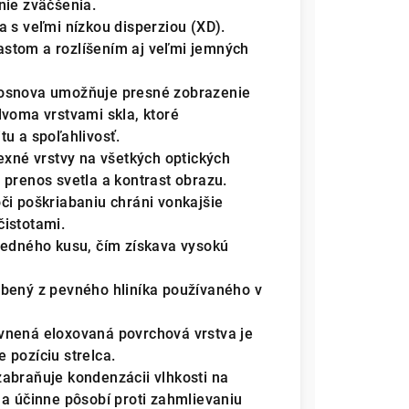
nie zväčšenia.
a s veľmi nízkou disperziou (XD).
trastom a rozlíšením aj veľmi jemných
osnova umožňuje presné zobrazenie
dvoma vrstvami skla, ktoré
tu a spoľahlivosť.
exné vrstvy na všetkých optických
 prenos svetla a kontrast obrazu.
oči poškriabaniu chráni vonkajšie
čistotami.
jedného kusu, čím získava vysokú
bený z pevného hliníka používaného v
nená eloxovaná povrchová vrstva je
 pozíciu strelca.
abraňuje kondenzácii vlhkosti na
 a účinne pôsobí proti zahmlievaniu