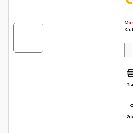
Jed
cen
Mom
Kód
−
Tl
Zdi