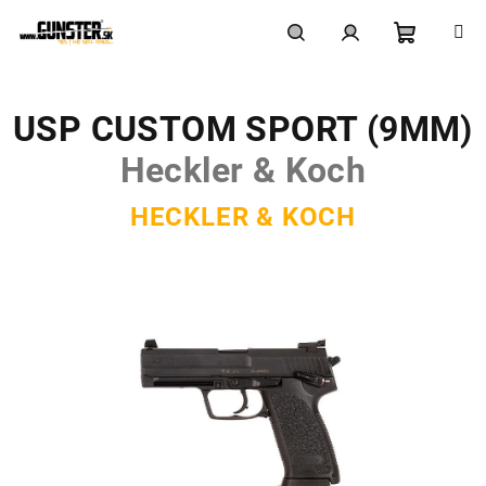
Prejsť
na
obsah
Nákupn
Hľadať
Prihlásenie
USP CUSTOM SPORT (9MM)
košík
Heckler & Koch
HECKLER & KOCH