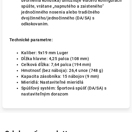
uvoľnenia kohútika) umožňuje viacero konfigurácií
spúšte, vrátane „napnutého a zaisteného“
jednočinného nosenia alebo tradičného
dvojčinného/jednočinného (DA/SA) s
odkokovaním.
Technické parametre:
Kaliber: 9x19 mm Luger
Dĺžka hlavne: 4,25 palca (108 mm)
Celková dĺžka: 7,64 palca (194 mm)
Hmotnosť (bez náboja): 26,4 unce (748 g)
Kapacita zásobníka: 15 nábojov (9 mm)
Mieridlá: Nastaviteľné mieridlá
Spúšťový systém: Športová spúšť (DA/SA) s
nastaviteľným dorazom