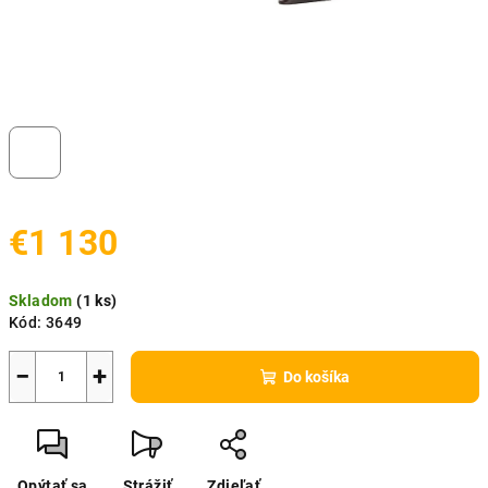
€1 130
Jednotková
Skladom
(
1 ks
)
cena:
Kód:
3649
−
+
Do košíka
Opýtať sa
Strážiť
Zdieľať