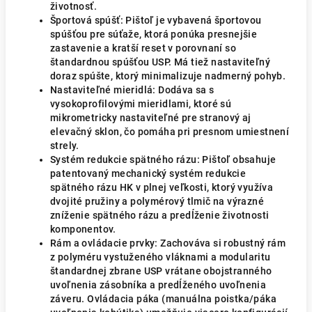
životnosť.
Športová spúšť: Pištoľ je vybavená športovou
spúšťou pre súťaže, ktorá ponúka presnejšie
zastavenie a kratší reset v porovnaní so
štandardnou spúšťou USP. Má tiež nastaviteľný
doraz spúšte, ktorý minimalizuje nadmerný pohyb.
Nastaviteľné mieridlá: Dodáva sa s
vysokoprofilovými mieridlami, ktoré sú
mikrometricky nastaviteľné pre stranový aj
elevačný sklon, čo pomáha pri presnom umiestnení
strely.
Systém redukcie spätného rázu: Pištoľ obsahuje
patentovaný mechanický systém redukcie
spätného rázu HK v plnej veľkosti, ktorý využíva
dvojité pružiny a polymérový tlmič na výrazné
zníženie spätného rázu a predĺženie životnosti
komponentov.
Rám a ovládacie prvky: Zachováva si robustný rám
z polyméru vystuženého vláknami a modularitu
štandardnej zbrane USP vrátane obojstranného
uvoľnenia zásobníka a predĺženého uvoľnenia
záveru. Ovládacia páka (manuálna poistka/páka