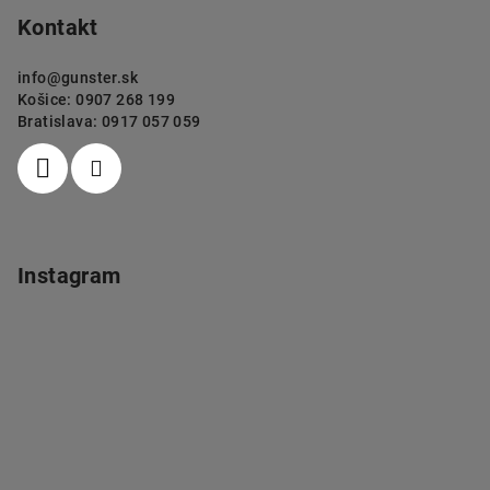
Kontakt
info
@
gunster.sk
Košice: 0907 268 199
Bratislava: 0917 057 059
Instagram