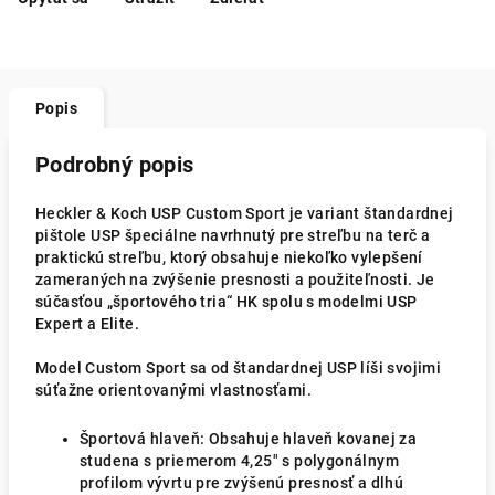
Popis
Podrobný popis
Heckler & Koch USP Custom Sport je variant štandardnej
pištole USP špeciálne navrhnutý pre streľbu na terč a
praktickú streľbu, ktorý obsahuje niekoľko vylepšení
zameraných na zvýšenie presnosti a použiteľnosti. Je
súčasťou „športového tria“ HK spolu s modelmi USP
Expert a Elite.
Model Custom Sport sa od štandardnej USP líši svojimi
súťažne orientovanými vlastnosťami.
Športová hlaveň: Obsahuje hlaveň kovanej za
studena s priemerom 4,25" s polygonálnym
profilom vývrtu pre zvýšenú presnosť a dlhú