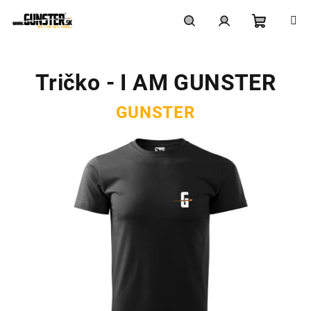
Prejsť
na
obsah
Nákupn
Hľadať
Prihlásenie
Tričko - I AM GUNSTER
košík
GUNSTER