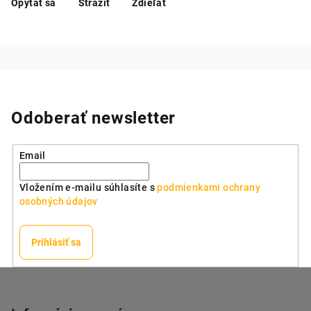
Opýtať sa
Strážiť
Zdieľať
Odoberať newsletter
Email
Vložením e-mailu súhlasíte s
podmienkami ochrany
osobných údajov
Prihlásiť sa
Z
á