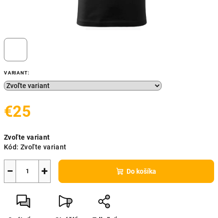
VARIANT:
€25
Jednotková
Zvoľte variant
cena:
Kód:
Zvoľte variant
−
+
Do košíka