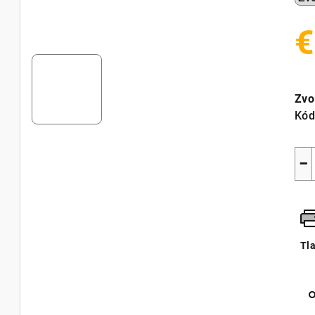
€
Jed
cen
Zvo
Kód
−
Tl