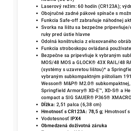
Laserový režim: 60 hodín (CR123A); výd
Obojručné zadné pákové spínače s mož
Funkcia Safe-off zabraňuje náhodnej aktiv
Svorka na lištu sa bezpečne pripevňuje/o
ruky pred ústie hlavne
Odolná konštrukcia z eloxovaného obráb
Funkcia stroboskopu ovládaná používat
Bezpečne sa pripevňuje k vybraným su
MOS/48 MOS a GLOCK® 43X RAIL/48 RA
(systémy s uzavretou lištou)* a Springf
vybraným subkompaktným pištoliam 1913
Wesson® M&P® M2.0® subkompaktnej, B
Springfield Armory® XD-E™, XD-S® a He
compact a SIG SAUER® P365® XMACR
Dĺžka:
2,51 palca (6,38 cm)
Hmotnosť s CR123A: 78,5 g
; Hmotnosť s
Vodotesnosť
IPX4
Obmedzená doživotná záruka