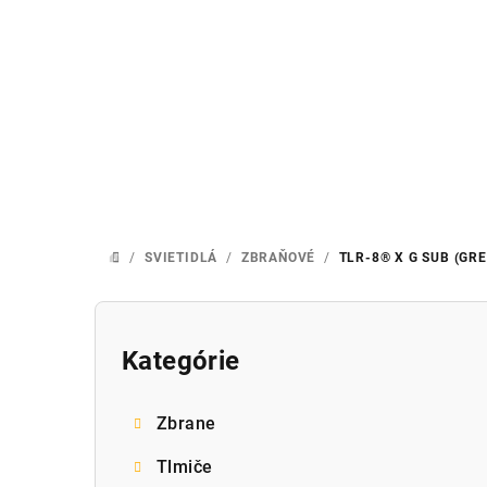
Prejsť
na
obsah
/
SVIETIDLÁ
/
ZBRAŇOVÉ
/
TLR-8® X G SUB (GR
DOMOV
B
o
Kategórie
Preskočiť
kategórie
č
Zbrane
n
Tlmiče
ý