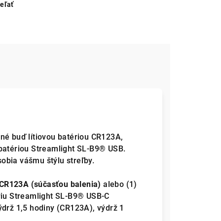
eľať
né buď lítiovou batériou CR123A,
 batériou Streamlight SL-B9® USB.
obia vášmu štýlu streľby.
CR123A (súčasťou balenia)
alebo (1)
ériu Streamlight SL-B9® USB-C
ýdrž 1,5 hodiny (CR123A), výdrž 1