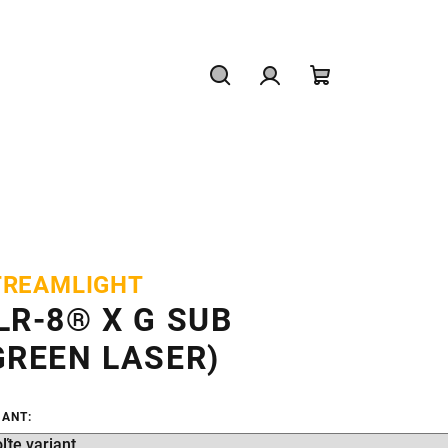
Hľadať
Prihlásenie
Nákupný
košík
TREAMLIGHT
LR-8® X G SUB
GREEN LASER)
IANT: