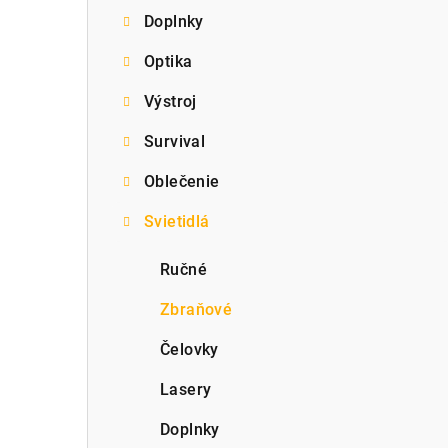
Doplnky
p
Optika
a
Výstroj
n
e
Survival
l
Oblečenie
Svietidlá
Ručné
Zbraňové
Čelovky
Lasery
Doplnky