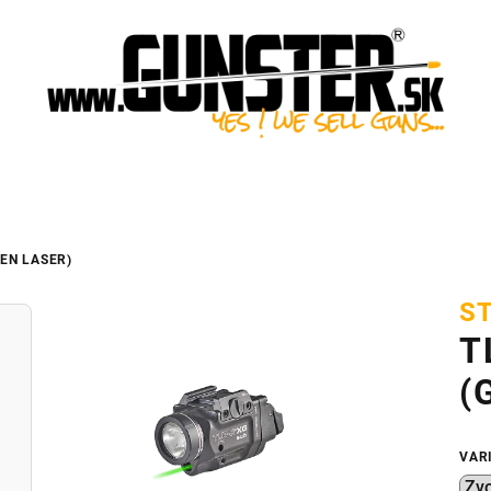
EEN LASER)
S
T
(
VAR