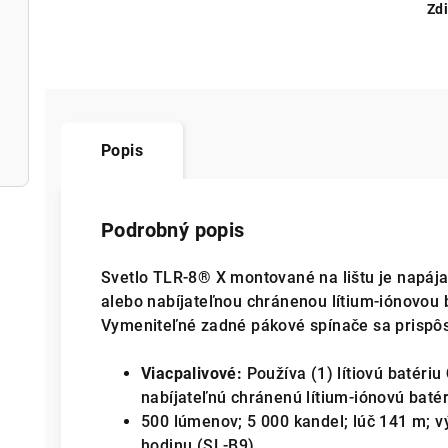
Zdi
Popis
Podrobný popis
Svetlo TLR-8® X montované na lištu je napája
alebo nabíjateľnou chránenou lítium-iónovou
Vymeniteľné zadné pákové spínače sa prispôs
Viacpalivové:
Používa (1) lítiovú batériu
nabíjateľnú chránenú lítium-iónovú bat
500 lúmenov; 5 000 kandel; lúč 141 m; v
hodinu (SL-B9)