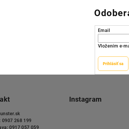
Odobera
Email
Vložením e-ma
Prihlásiť sa
akt
Instagram
unster.sk
: 0907 268 199
lava: 0917 057 059