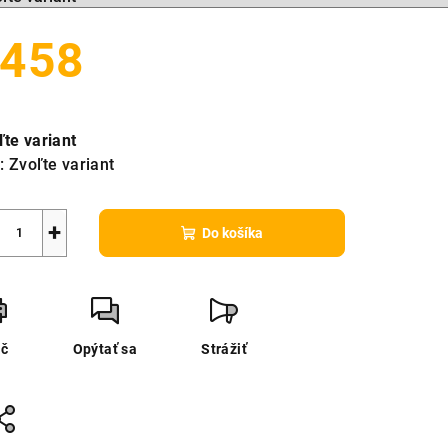
458
notková
a:
ľte variant
:
Zvoľte variant
+
Do košíka
ač
Opýtať sa
Strážiť