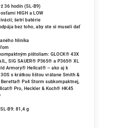
rž 36 hodín (SL-B9)
nosťami HIGH a LOW
ácii; šetrí batérie
dpája bez toho, aby ste si museli dať
aného hliníka
eľom
bkompaktným pištoliam: GLOCK® 43X
IL, SIG SAUER® P365® a P365® XL
ield Armory® Hellcat® – ako aj k
OS s krátkou lištou vrátane Smith &
eretta® Px4 Storm subkompaktnej,
llcat® Pro, Heckler & Koch® HK45
O
 SL-B9: 81,4 g