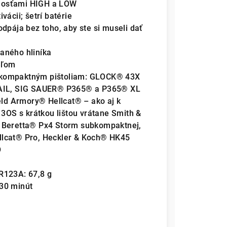
nosťami HIGH a LOW
ácii; šetrí batérie
dpája bez toho, aby ste si museli dať
aného hliníka
eľom
bkompaktným pištoliam: GLOCK® 43X
IL, SIG SAUER® P365® a P365® XL
ield Armory® Hellcat® – ako aj k
OS s krátkou lištou vrátane Smith &
eretta® Px4 Storm subkompaktnej,
llcat® Pro, Heckler & Koch® HK45
O
R123A: 67,8 g
30 minút