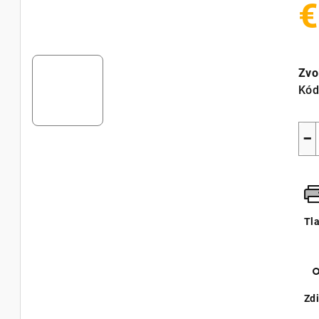
€
Jed
cen
Zvo
Kód
−
Tl
Zdi