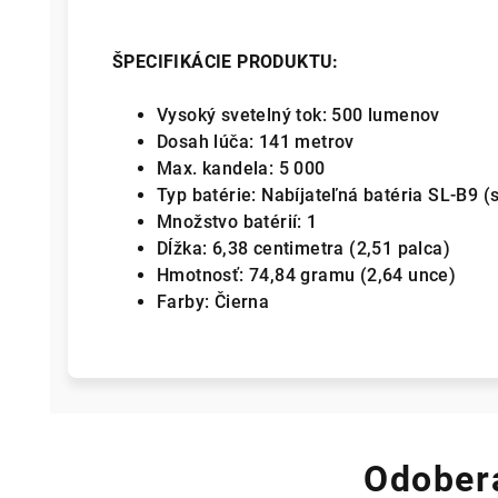
ŠPECIFIKÁCIE PRODUKTU:
Vysoký svetelný tok: 500 lumenov
Dosah lúča: 141 metrov
Max. kandela: 5 000
Typ batérie: Nabíjateľná batéria SL-B9 (
Množstvo batérií: 1
Dĺžka: 6,38 centimetra (2,51 palca)
Hmotnosť: 74,84 gramu (2,64 unce)
Farby: Čierna
Odobera