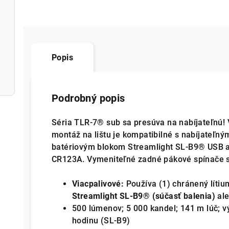
Popis
Podrobný popis
Séria TLR-7® sub sa presúva na nabíjateľnú! 
montáž na lištu je kompatibilné s nabíjateľn
batériovým blokom Streamlight SL-B9® USB al
CR123A. Vymeniteľné zadné pákové spínače sa
Viacpalivové:
Používa (1) chránený lítiu
Streamlight SL-B9® (súčasť balenia)
ale
500 lúmenov; 5 000 kandel; 141 m lúč; v
hodinu (SL-B9)