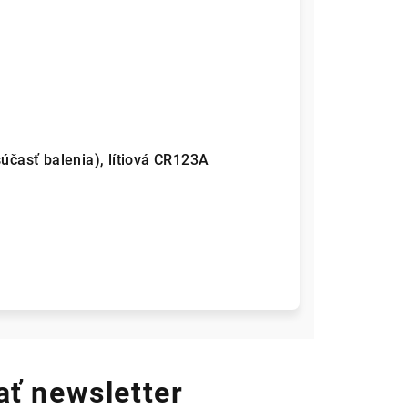
súčasť balenia), lítiová CR123A
ť newsletter