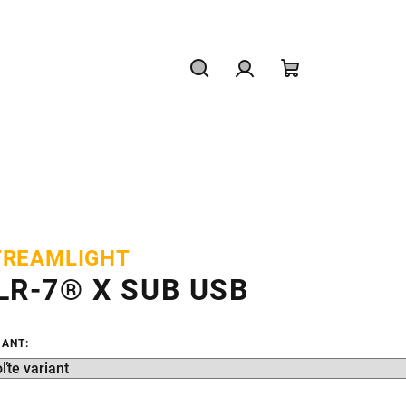
Hľadať
Prihlásenie
Nákupný
košík
TREAMLIGHT
LR-7® X SUB USB
IANT: