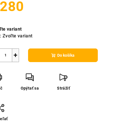
280
notková
a:
ľte variant
:
Zvoľte variant
+
Do košíka
ač
Opýtať sa
Strážiť
eľať