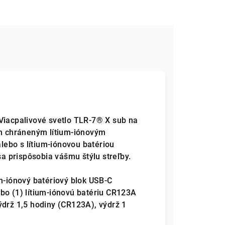
Viacpalivové svetlo TLR-7® X sub na
ým chráneným lítium-iónovým
ebo s lítium-iónovou batériou
 prispôsobia vášmu štýlu streľby.
m-iónový batériový blok USB-C
bo (1) lítium-iónovú batériu CR123A
ýdrž 1,5 hodiny (CR123A), výdrž 1