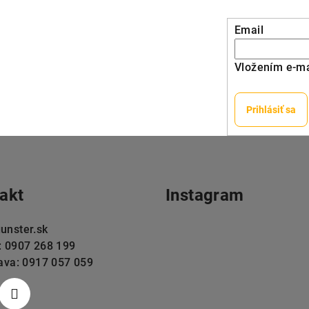
Email
Vložením e-ma
Prihlásiť sa
akt
Instagram
unster.sk
: 0907 268 199
lava: 0917 057 059