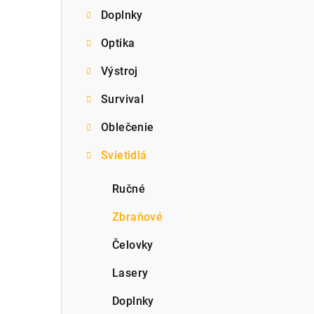
Doplnky
p
Optika
a
Výstroj
n
e
Survival
l
Oblečenie
Svietidlá
Ručné
Zbraňové
Čelovky
Lasery
Doplnky