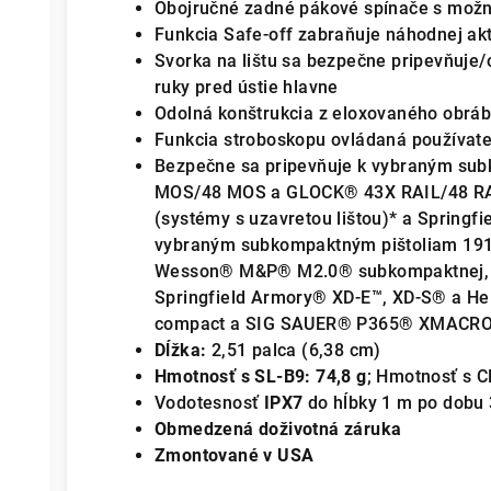
Obojručné zadné pákové spínače s mož
Funkcia Safe-off zabraňuje náhodnej aktiv
Svorka na lištu sa bezpečne pripevňuje/o
ruky pred ústie hlavne
Odolná konštrukcia z eloxovaného obráb
Funkcia stroboskopu ovládaná používat
Bezpečne sa pripevňuje k vybraným su
MOS/48 MOS a GLOCK® 43X RAIL/48 RA
(systémy s uzavretou lištou)* a Springf
vybraným subkompaktným pištoliam 1913
Wesson® M&P® M2.0® subkompaktnej, B
Springfield Armory® XD-E™, XD-S® a He
compact a SIG SAUER® P365® XMACR
Dĺžka:
2,51 palca (6,38 cm)
Hmotnosť s SL-B9: 74,8 g
; Hmotnosť s C
Vodotesnosť
IPX7
do hĺbky 1 m po dobu 
Obmedzená doživotná záruka
Zmontované v USA