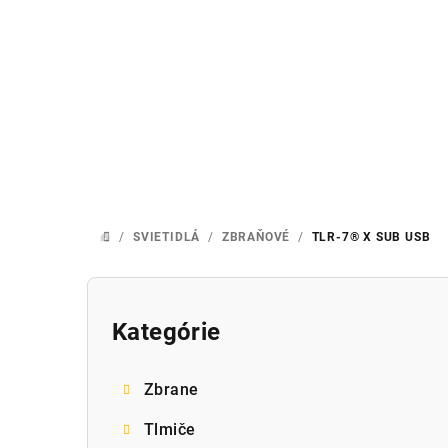
Prejsť
na
obsah
/
SVIETIDLÁ
/
ZBRAŇOVÉ
/
TLR-7® X SUB USB
DOMOV
B
o
Kategórie
Preskočiť
kategórie
č
Zbrane
n
Tlmiče
ý