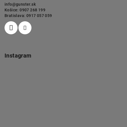
info
@
gunster.sk
Košice: 0907 268 199
Bratislava: 0917 057 059
Instagram