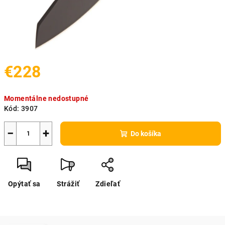
€228
Jednotková
Momentálne nedostupné
cena:
Kód:
3907
−
+
Do košíka
Opýtať sa
Strážiť
Zdieľať