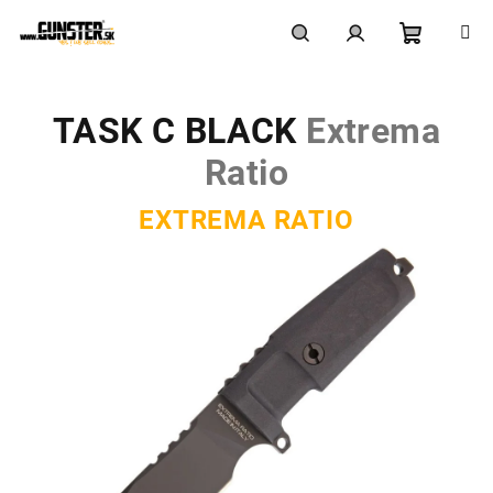
Prejsť
na
obsah
Nákupn
Hľadať
Prihlásenie
TASK C BLACK
Extrema
košík
Ratio
EXTREMA RATIO