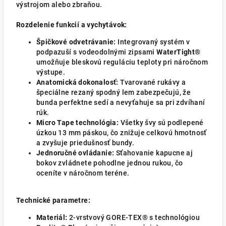
výstrojom alebo zbraňou.
Rozdelenie funkcií a vychytávok:
Špičkové odvetrávanie:
Integrovaný systém v
podpazuší s vodeodolnými zipsami
WaterTight®
umožňuje bleskovú reguláciu teploty pri náročnom
výstupe.
Anatomická dokonalosť:
Tvarované rukávy a
špeciálne rezaný spodný lem zabezpečujú, že
bunda perfektne sedí a nevyťahuje sa pri zdvíhaní
rúk.
Micro Tape technológia:
Všetky švy sú podlepené
úzkou 13 mm páskou, čo znižuje celkovú hmotnosť
a zvyšuje priedušnosť bundy.
Jednoručné ovládanie:
Sťahovanie kapucne aj
bokov zvládnete pohodlne jednou rukou, čo
oceníte v náročnom teréne.
Technické parametre:
Materiál:
2-vrstvový GORE-TEX® s technológiou