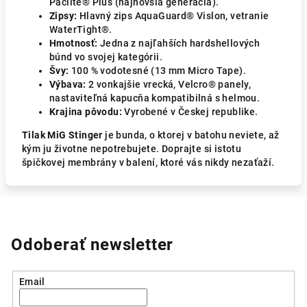
Paclite® Plus (najnovšia generácia).
Zipsy:
Hlavný zips AquaGuard® Vislon, vetranie
WaterTight®.
Hmotnosť:
Jedna z najľahších hardshellových
búnd vo svojej kategórii.
Švy:
100 % vodotesné (13 mm Micro Tape).
Výbava:
2 vonkajšie vrecká, Velcro® panely,
nastaviteľná kapucňa kompatibilná s helmou.
Krajina pôvodu:
Vyrobené v Českej republike.
Tilak MiG Stinger
je bunda, o ktorej v batohu neviete, až
kým ju životne nepotrebujete. Doprajte si istotu
špičkovej membrány v balení, ktoré vás nikdy nezaťaží.
Odoberať newsletter
Email