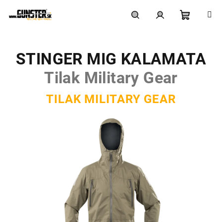
Prejsť
na
obsah
Nákupn
Hľadať
Prihlásenie
STINGER MIG KALAMATA
košík
Tilak Military Gear
TILAK MILITARY GEAR