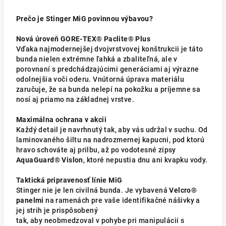
Prečo je Stinger MiG povinnou výbavou?
Nová úroveň GORE-TEX® Paclite® Plus
Vďaka najmodernejšej dvojvrstvovej konštrukcii je táto
bunda nielen extrémne ľahká a zbaliteľná, ale v
porovnaní s predchádzajúcimi generáciami aj výrazne
odolnejšia voči oderu. Vnútorná úprava materiálu
zaručuje, že sa bunda nelepí na pokožku a príjemne sa
nosí aj priamo na základnej vrstve.
Maximálna ochrana v akcii
Každý detail je navrhnutý tak, aby vás udržal v suchu. Od
laminovaného šiltu na nadrozmernej kapucni, pod ktorú
hravo schováte aj prilbu, až po vodotesné zipsy
AquaGuard® Vislon
, ktoré nepustia dnu ani kvapku vody.
Taktická pripravenosť línie MiG
Stinger nie je len civilná bunda. Je vybavená
Velcro®
panelmi
na ramenách pre vaše identifikačné nášivky a
jej strih je prispôsobený
tak, aby neobmedzoval v pohybe pri manipulácii s