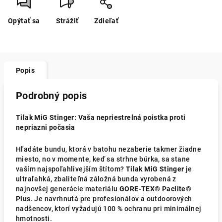
Opýtať sa
Strážiť
Zdieľať
Popis
Podrobný popis
Tilak MiG Stinger: Vaša nepriestrelná poistka proti
nepriazni počasia
Hľadáte bundu, ktorá v batohu nezaberie takmer žiadne
miesto, no v momente, keď sa strhne búrka, sa stane
vaším najspoľahlivejším štítom?
Tilak MiG Stinger
je
ultraľahká, zbaliteľná záložná bunda vyrobená z
najnovšej generácie materiálu
GORE-TEX® Paclite®
Plus
. Je navrhnutá pre profesionálov a outdoorových
nadšencov, ktorí vyžadujú 100 % ochranu pri minimálnej
hmotnosti.