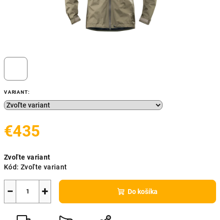
VARIANT:
€435
Jednotková
Zvoľte variant
cena:
Kód:
Zvoľte variant
−
+
Do košíka