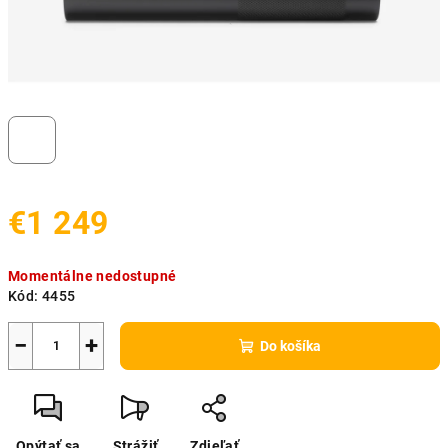
€1 249
Jednotková
Momentálne nedostupné
cena:
Kód:
4455
−
+
Do košíka
Opýtať sa
Strážiť
Zdieľať