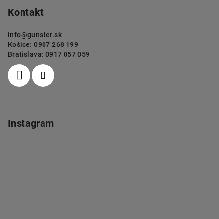
Kontakt
info
@
gunster.sk
Košice: 0907 268 199
Bratislava: 0917 057 059
Instagram