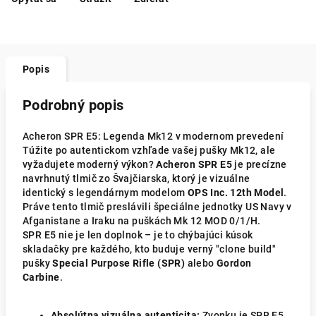
Popis
Podrobný popis
Acheron SPR E5: Legenda Mk12 v modernom prevedení
Túžite po autentickom vzhľade vašej pušky Mk12, ale
vyžadujete moderný výkon?
Acheron SPR E5
je precízne
navrhnutý tlmič zo Švajčiarska, ktorý je vizuálne
identický s legendárnym modelom
OPS Inc. 12th Model
.
Práve tento tlmič preslávili špeciálne jednotky US Navy v
Afganistane a Iraku na puškách Mk 12 MOD 0/1/H.
SPR E5 nie je len doplnok – je to chýbajúci kúsok
skladačky pre každého, kto buduje verný "clone build"
pušky
Special Purpose Rifle (SPR)
alebo
Gordon
Carbine
.
Absolútna vizuálna autenticita:
Zvonku je SPR E5