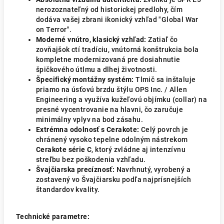
nerozoznateľný od historickej predlohy, čím
dodáva vašej zbrani ikonický vzhľad "Global War
on Terror".
Moderné vnútro, klasický vzhľad:
Zatiaľ čo
zovňajšok ctí tradíciu, vnútorná konštrukcia bola
kompletne modernizovaná pre dosiahnutie
špičkového útlmu a dlhej životnosti.
Špecifický montážny systém:
Tlmič sa inštaluje
priamo na úsťovú brzdu štýlu OPS Inc. / Allen
Engineering a využíva kužeľovú objímku (collar) na
presné vycentrovanie na hlavni, čo zaručuje
minimálny vplyv na bod zásahu.
Extrémna odolnosť s Cerakote:
Celý povrch je
chránený vysoko tepelne odolným nástrekom
Cerakote série C
, ktorý zvládne aj intenzívnu
streľbu bez poškodenia vzhľadu.
Švajčiarska precíznosť:
Navrhnutý, vyrobený a
zostavený vo Švajčiarsku podľa najprísnejších
štandardov kvality.
Technické parametre: