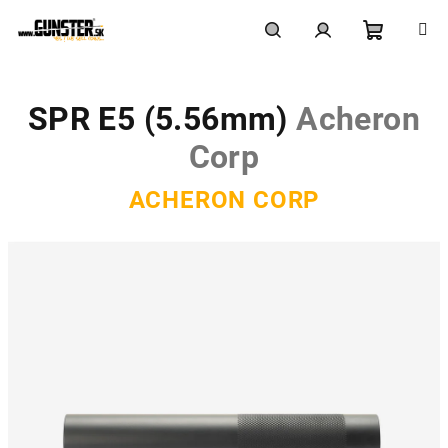
Prejsť
na
obsah
Nákupn
Hľadať
Prihlásenie
SPR E5 (5.56mm)
Acheron
košík
Corp
ACHERON CORP