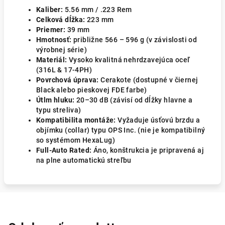
Kaliber:
5.56 mm / .223 Rem
Celková dĺžka:
223 mm
Priemer:
39 mm
Hmotnosť:
približne 566 – 596 g (v závislosti od
výrobnej série)
Materiál:
Vysoko kvalitná nehrdzavejúca oceľ
(316L & 17-4PH)
Povrchová úprava:
Cerakote (dostupné v čiernej
Black alebo pieskovej FDE farbe)
Útlm hluku:
20–30 dB (závisí od dĺžky hlavne a
typu streliva)
Kompatibilita montáže:
Vyžaduje úsťovú brzdu a
objímku (collar) typu OPS Inc. (nie je kompatibilný
so systémom HexaLug)
Full-Auto Rated:
Áno, konštrukcia je pripravená aj
na plne automatickú streľbu