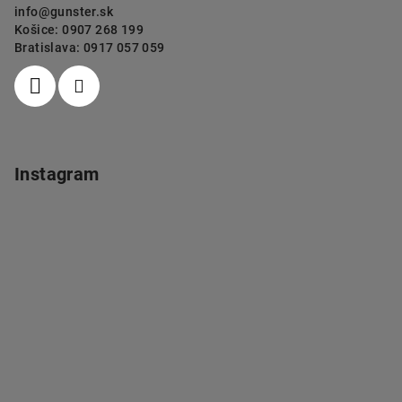
info
@
gunster.sk
Košice: 0907 268 199
Bratislava: 0917 057 059
Instagram