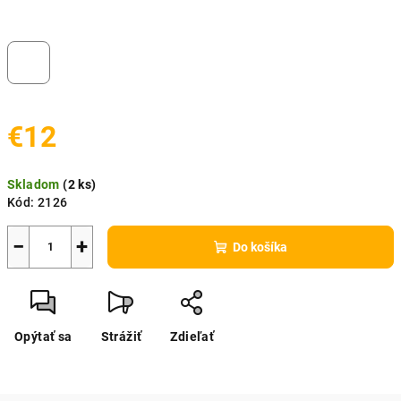
€12
Jednotková
Skladom
(
2 ks
)
cena:
Kód:
2126
−
+
Do košíka
Opýtať sa
Strážiť
Zdieľať