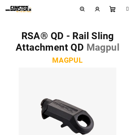
Prejsť
na
obsah
Nákupn
Hľadať
Prihlásenie
RSA® QD - Rail Sling
košík
Attachment QD
Magpul
MAGPUL