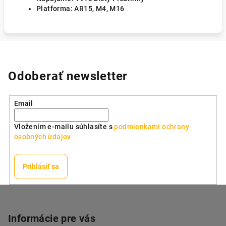
Platforma: AR15, M4, M16
Odoberať newsletter
Email
Vložením e-mailu súhlasíte s
podmienkami ochrany
osobných údajov
Prihlásiť sa
Z
á
p
Informácie pre vás