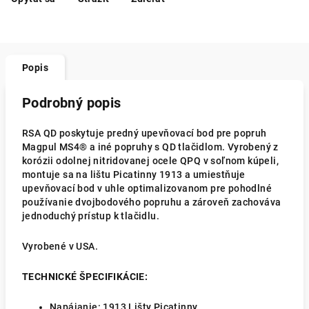
Popis
Podrobný popis
RSA QD poskytuje predný upevňovací bod pre popruh
Magpul MS4® a iné popruhy s QD tlačidlom. Vyrobený z
korózii odolnej nitridovanej ocele QPQ v soľnom kúpeli,
montuje sa na lištu Picatinny 1913 a umiestňuje
upevňovací bod v uhle optimalizovanom pre pohodlné
používanie dvojbodového popruhu a zároveň zachováva
jednoduchý prístup k tlačidlu.
Vyrobené v USA.
TECHNICKÉ ŠPECIFIKÁCIE:
Napájanie: 1913 Lišty Picatinny