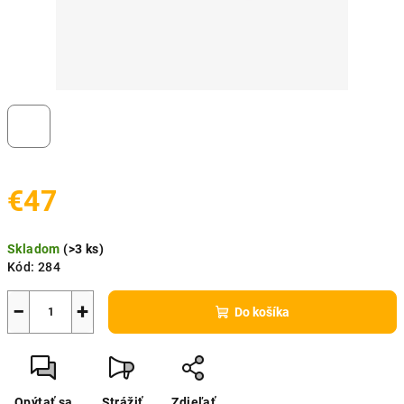
€47
Jednotková
Skladom
(
>3 ks
)
cena:
Kód:
284
−
+
Do košíka
Opýtať sa
Strážiť
Zdieľať