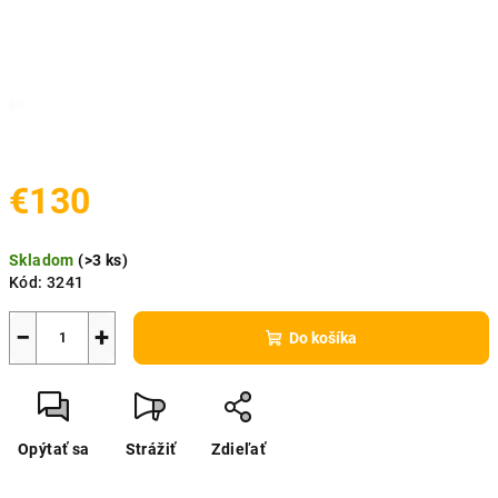
€130
Jednotková
Skladom
(
>3 ks
)
cena:
Kód:
3241
−
+
Do košíka
Opýtať sa
Strážiť
Zdieľať