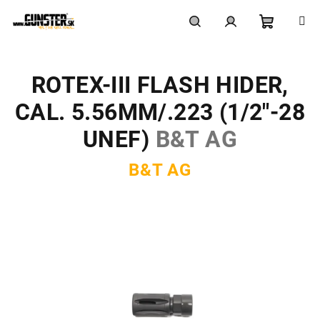
Prejsť
na
obsah
Nákupn
Hľadať
Prihlásenie
ROTEX-III FLASH HIDER,
košík
CAL. 5.56MM/.223 (1/2"-28
UNEF)
B&T AG
B&T AG