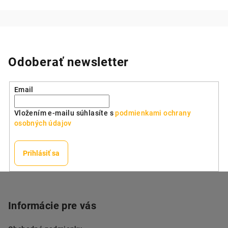
Odoberať newsletter
Email
Vložením e-mailu súhlasíte s
podmienkami ochrany
osobných údajov
Prihlásiť sa
Z
á
p
Informácie pre vás
ä