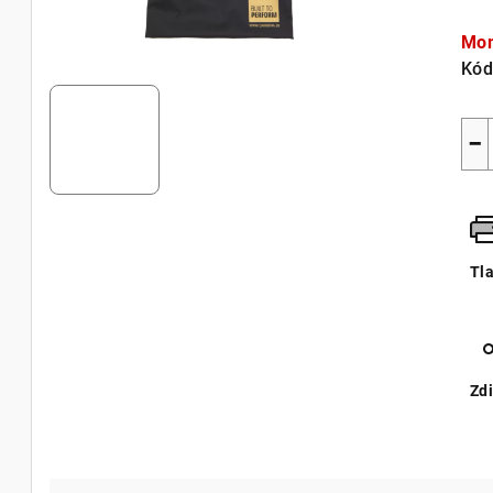
Jed
cen
Mom
Kód
−
Tl
Zdi