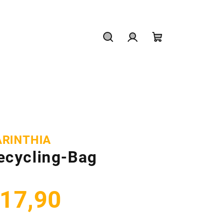
Hľadať
Prihlásenie
Nákupný
košík
ARINTHIA
ecycling-Bag
17,90