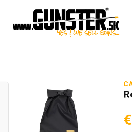
C
R
€