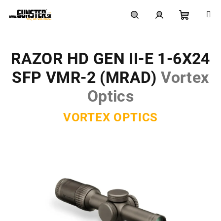
Prejsť
na
obsah
Nákupn
Hľadať
Prihlásenie
RAZOR HD GEN II-E 1-6X24
košík
SFP VMR-2 (MRAD)
Vortex
Optics
VORTEX OPTICS