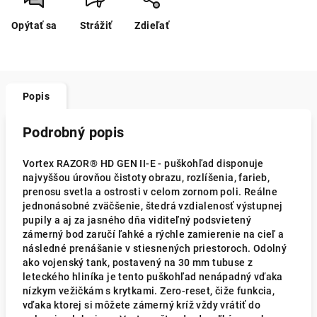
Opýtať sa
Strážiť
Zdieľať
Popis
Podrobný popis
Vortex RAZOR® HD GEN II-E - puškohľad disponuje
najvyššou úrovňou čistoty obrazu, rozlíšenia, farieb,
prenosu svetla a ostrosti v celom zornom poli. Reálne
jednonásobné zväčšenie, štedrá vzdialenosť výstupnej
pupily a aj za jasného dňa viditeľný podsvietený
zámerný bod zaručí ľahké a rýchle zamierenie na cieľ a
následné prenášanie v stiesnených priestoroch. Odolný
ako vojenský tank, postavený na 30 mm tubuse z
leteckého hliníka je tento puškohľad nenápadný vďaka
nízkym vežičkám s krytkami. Zero-reset, čiže funkcia,
vďaka ktorej si môžete zámerný kríž vždy vrátiť do