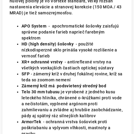
nulovej polohy je vo Vortexe štandard, veľký rozsah
nastavenia elevácie a stranovej korekcie (150 MOA / 43
MRAD) je tiež samozrejmosťou.
APO System
-
apochromatické šošovky zaisťujú
správne podanie farieb naprieč farebným
spektrom
HD (high density) šošovky
- použité
nízkodisperzné sklo prináša vysoké rozlíšenie a
vernosť farieb
XR+ ochranné vrstvy
- antireflexné vrstvy na
všetkých vonkajších častiach optickej sústavy
SFP
- zámerný kríž v druhej fokálnej rovine, kríž sa
teda so zoomom nemení
Zámerný kríž má podsvietený stredný bod
Telo 30 mm tubusu
je vyrobené z jedného kusu
leteckého hliníka, chránené o-krúžkami proti vode
a nečistotám, vyplnené argónom proti
zahmlievaniu a zvládne aj hrubšie zaobchádzanie,
pády aj spätný ráz silnejších kalibrov
ArmorTek
- ochranná vrstva šošoviek proti
poškriabaniu a vplyvom vlhkosti, mastnoty a
prachu