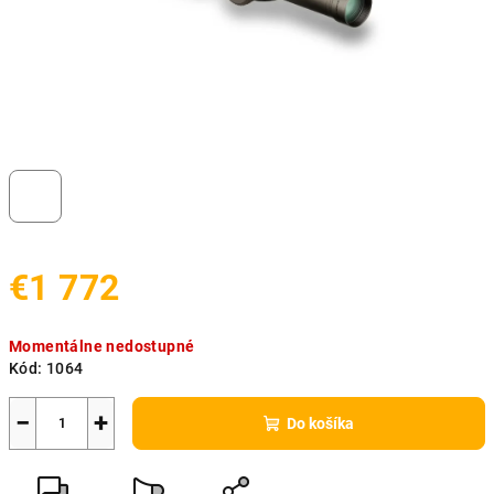
€1 772
Jednotková
Momentálne nedostupné
cena:
Kód:
1064
−
+
Do košíka