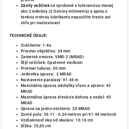
Závity vežičiek
sú vyrobené s toleranciou menej
ako 2 mikróny (2 tisíciny milimetra) a spolu s
tenkou vrstvou lubrikantu nepocítite trenie ani
vôľu pri nastavovaní
TECHNICKÉ ÚDAJE:
Zväčšenie:
1-6x
Priemer objektívu:
24 mm
Zamerná osnova:
VMR-2 (MRAD)
Štýl vežičiek: Opatrené viečkom
Priemer tubusu:
30 mm
Jednotka úpravy:
.2 MRAD
Nastavenie paralaxy:
91.44 m
Maximálna úprava odchýlky vľavo a vpravo:
43
MRAD
Maximálna úprava elevácie dohora a nadol:
43
MRAD
Úprava na jedno otočenie:
20 MRAD
Zorné pole:
35.11
-
6.24
metrov pri
91.44
metroch
Vzdialenosť oka od okuláru:
10.16
cm
Dĺžka:
25,65
cm