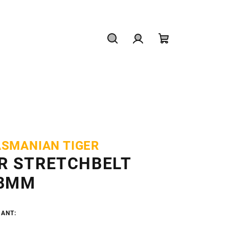
Hľadať
Prihlásenie
Nákupný
košík
ASMANIAN TIGER
R STRETCHBELT
8MM
IANT: