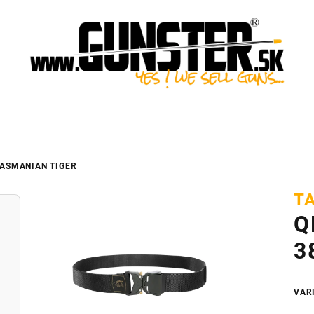
TASMANIAN TIGER
T
Q
3
VAR