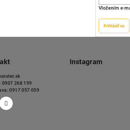
Vložením e-ma
Prihlásiť sa
akt
Instagram
unster.sk
: 0907 268 199
lava: 0917 057 059