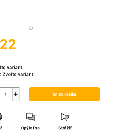
22
notková
a:
ľte variant
:
Zvoľte variant
+
Do košíka
ač
Opýtať sa
Strážiť