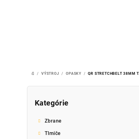
Prejsť
na
obsah
/
VÝSTROJ
/
OPASKY
/
QR STRETCHBELT 38MM
DOMOV
B
o
Kategórie
Preskočiť
kategórie
č
Zbrane
n
Tlmiče
ý