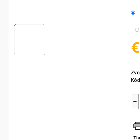
€
Jed
cen
Zvo
Kód
−
Tl