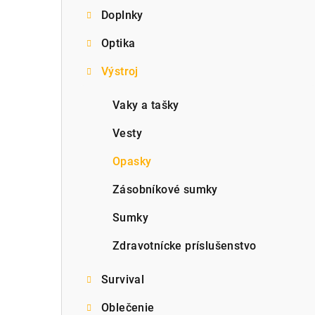
Doplnky
p
Optika
a
Výstroj
n
e
Vaky a tašky
l
Vesty
Opasky
Zásobníkové sumky
Sumky
Zdravotnícke príslušenstvo
Survival
Oblečenie