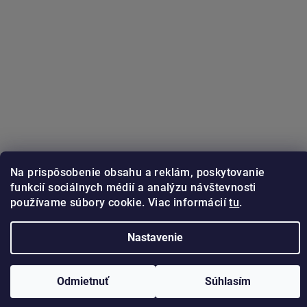
Na prispôsobenie obsahu a reklám, poskytovanie
funkcií sociálnych médií a analýzu návštevnosti
používame súbory cookie. Viac informácií
tu
.
Sledovať na Instagrame
Nastavenie
Copyright 2026
GUNSTER.sk
. Všetky práva vyhradené.
Vytvoril Shoptet
Odmietnuť
Súhlasím