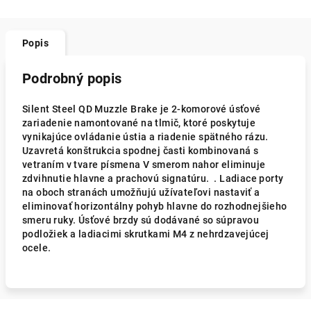
Popis
Podrobný popis
Silent Steel QD Muzzle Brake je 2-komorové úsťové
zariadenie namontované na tlmič, ktoré poskytuje
vynikajúce ovládanie ústia a riadenie spätného rázu.
Uzavretá konštrukcia spodnej časti kombinovaná s
vetraním v tvare písmena V smerom nahor eliminuje
zdvihnutie hlavne a prachovú signatúru. . Ladiace porty
na oboch stranách umožňujú užívateľovi nastaviť a
eliminovať horizontálny pohyb hlavne do rozhodnejšieho
smeru ruky. Úsťové brzdy sú dodávané so súpravou
podložiek a ladiacimi skrutkami M4 z nehrdzavejúcej
ocele.