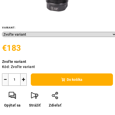
VARIANT:
€183
Jednotková
Zvoľte variant
cena:
Kód:
Zvoľte variant
−
+
Do košíka
Opýtať sa
Strážiť
Zdieľať