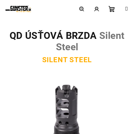
Prejsť
na
obsah
Nákupn
Hľadať
Prihlásenie
QD ÚSŤOVÁ BRZDA
Silent
košík
Steel
SILENT STEEL