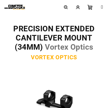
Prejsť
na
obsah
Nákupn
Hľadať
Prihlásenie
PRECISION EXTENDED
košík
CANTILEVER MOUNT
(34MM)
Vortex Optics
VORTEX OPTICS