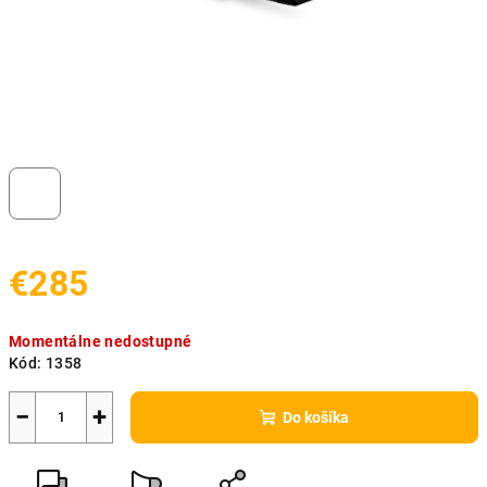
€285
Jednotková
Momentálne nedostupné
cena:
Kód:
1358
−
+
Do košíka