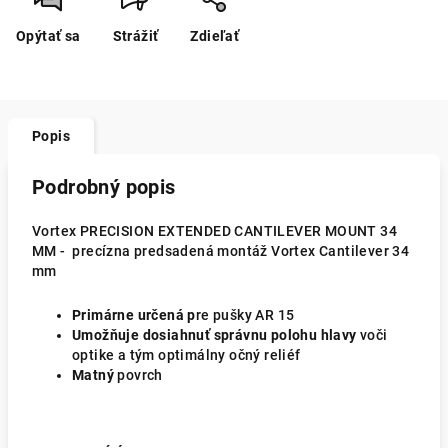
Opýtať sa
Strážiť
Zdieľať
Popis
Podrobný popis
Vortex PRECISION EXTENDED CANTILEVER MOUNT 34
MM - precízna predsadená montáž Vortex Cantilever 34
mm
Primárne určená p
re pušky AR 15
Umožňuje dosiahnuť správnu polohu hlavy
voči
optike a tým optimálny očný reliéf
Matný
povrch