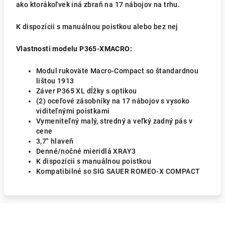
ako ktorákoľvek iná zbraň na 17 nábojov na trhu.
K dispozícii s manuálnou poistkou alebo bez nej
Vlastnosti modelu P365-XMACRO:
Modul rukoväte Macro-Compact so štandardnou
lištou 1913
Záver P365 XL dĺžky s optikou
(2) oceľové zásobníky na 17 nábojov s vysoko
viditeľnými poistkami
Vymeniteľný malý, stredný a veľký zadný pás v
cene
3,7" hlaveň
Denné/nočné mieridlá XRAY3
K dispozícii s manuálnou poistkou
Kompatibilné so SIG SAUER ROMEO-X COMPACT