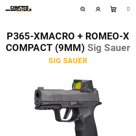
Prejsť
na
obsah
Nákupn
Hľadať
Prihlásenie
P365-XMACRO + ROMEO-X
košík
COMPACT (9MM)
Sig Sauer
SIG SAUER