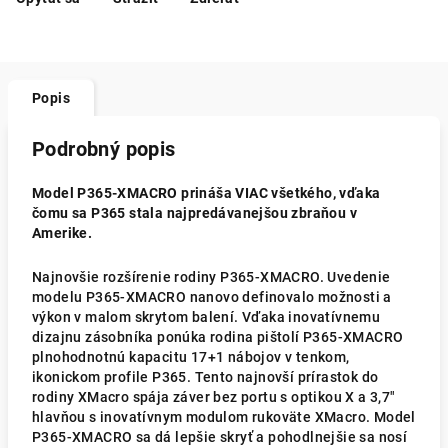
Popis
Podrobný popis
Model P365-XMACRO prináša VIAC všetkého, vďaka
čomu sa P365 stala najpredávanejšou zbraňou v
Amerike.
Najnovšie rozšírenie rodiny P365-XMACRO. Uvedenie
modelu P365-XMACRO nanovo definovalo možnosti a
výkon v malom skrytom balení. Vďaka inovatívnemu
dizajnu zásobníka ponúka rodina pištolí P365-XMACRO
plnohodnotnú kapacitu 17+1 nábojov v tenkom,
ikonickom profile P365. Tento najnovší prírastok do
rodiny XMacro spája záver bez portu s optikou X a 3,7"
hlavňou s inovatívnym modulom rukoväte XMacro. Model
P365-XMACRO sa dá lepšie skryť a pohodlnejšie sa nosí