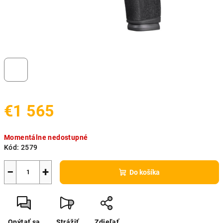
€1 565
Jednotková
Momentálne nedostupné
cena:
Kód:
2579
−
+
Do košíka
Opýtať sa
Strážiť
Zdieľať