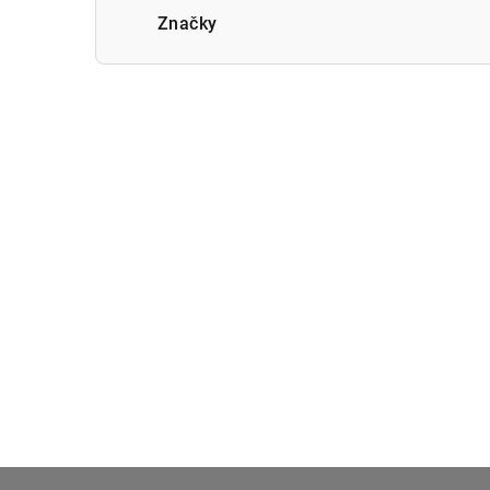
Značky
Z