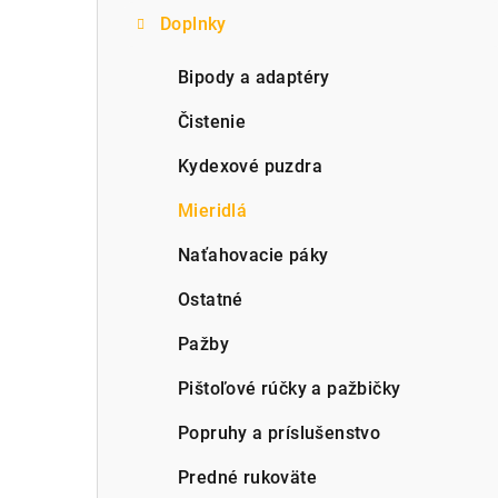
Doplnky
p
a
Bipody a adaptéry
n
Čistenie
e
Kydexové puzdra
l
Mieridlá
Naťahovacie páky
Ostatné
Pažby
Pištoľové rúčky a pažbičky
Popruhy a príslušenstvo
Predné rukoväte