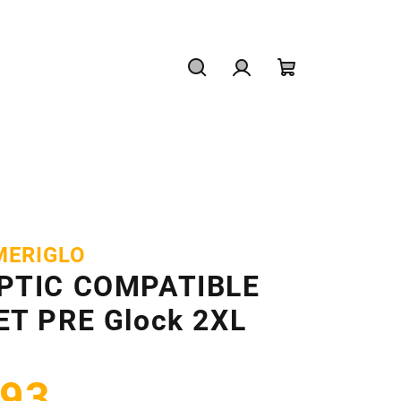
Hľadať
Prihlásenie
Nákupný
košík
MERIGLO
PTIC COMPATIBLE
ET PRE Glock 2XL
93