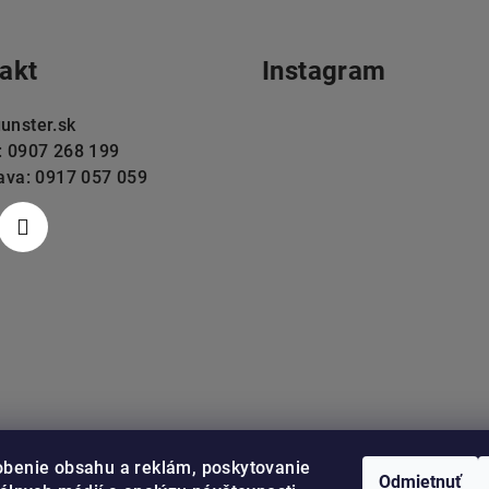
akt
Instagram
unster.sk
: 0907 268 199
lava: 0917 057 059
obenie obsahu a reklám, poskytovanie
Odmietnuť