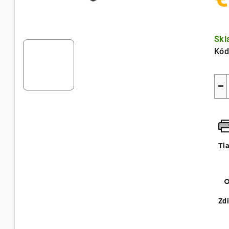
Jed
cen
Sk
Kód
−
Tl
Zdi