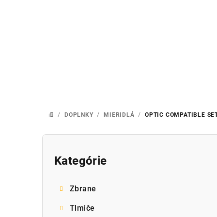
Prejsť
na
obsah
/
DOPLNKY
/
MIERIDLÁ
/
OPTIC COMPATIBLE SE
DOMOV
B
o
Kategórie
Preskočiť
kategórie
č
Zbrane
n
Tlmiče
ý