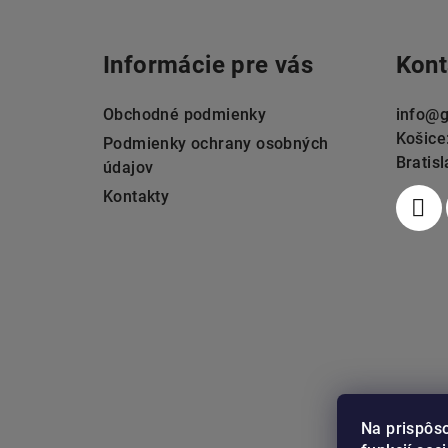
á
Informácie pre vás
Kont
p
ä
Obchodné podmienky
info
@
g
Košice
t
Podmienky ochrany osobných
Bratis
údajov
i
Kontakty
e
Na prispôs