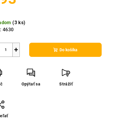
notková
a:
ladom
(
3 ks
)
:
4630
+
Do košíka
ač
Opýtať sa
Strážiť
eľať