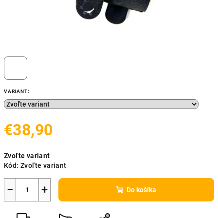
VARIANT:
€38,90
Jednotková
Zvoľte variant
cena:
Kód:
Zvoľte variant
−
+
Do košíka