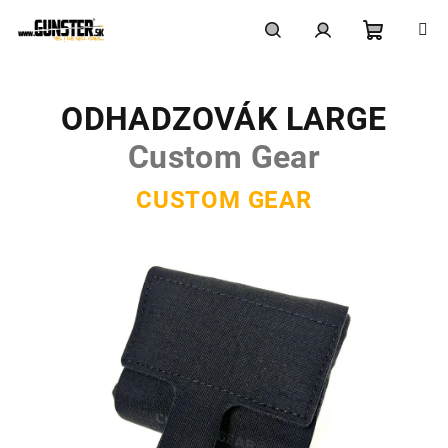
Prejsť
na
obsah
Nákupn
Hľadať
Prihlásenie
ODHADZOVÁK LARGE
košík
Custom Gear
CUSTOM GEAR