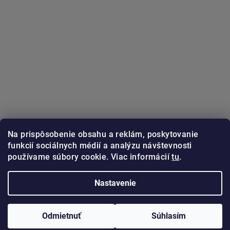
Na prispôsobenie obsahu a reklám, poskytovanie
funkcií sociálnych médií a analýzu návštevnosti
používame súbory cookie. Viac informácií
tu
.
Sledovať na Instagrame
Nastavenie
Copyright 2026
GUNSTER.sk
. Všetky práva vyhradené.
Odmietnuť
Súhlasím
Vytvoril Shoptet