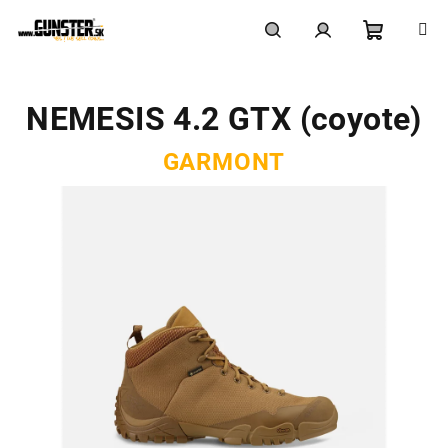
Prejsť
na
obsah
Nákupn
Hľadať
Prihlásenie
NEMESIS 4.2 GTX (coyote)
košík
GARMONT