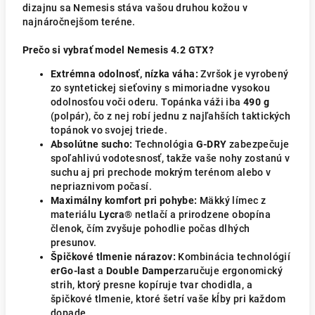
dizajnu sa Nemesis stáva vašou druhou kožou v
najnáročnejšom teréne.
Prečo si vybrať model Nemesis 4.2 GTX?
Extrémna odolnosť, nízka váha:
Zvršok je vyrobený
zo syntetickej sieťoviny s mimoriadne vysokou
odolnosťou voči oderu. Topánka váži iba
490 g
(polpár), čo z nej robí jednu z najľahších taktických
topánok vo svojej triede.
Absolútne sucho:
Technológia
G-DRY
zabezpečuje
spoľahlivú vodotesnosť, takže vaše nohy zostanú v
suchu aj pri prechode mokrým terénom alebo v
nepriaznivom počasí.
Maximálny komfort pri pohybe:
Mäkký límec z
materiálu
Lycra®
netlačí a prirodzene obopína
členok, čím zvyšuje pohodlie počas dlhých
presunov.
Špičkové tlmenie nárazov:
Kombinácia technológií
erGo-last
a
Double Damper
zaručuje ergonomický
strih, ktorý presne kopíruje tvar chodidla, a
špičkové tlmenie, ktoré šetrí vaše kĺby pri každom
dopade.