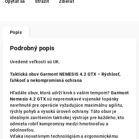
Opýtať sa
Strážiť
Zdieľať
Popis
Podrobný popis
Uvedené veľkosti sú UK.
Taktická obuv Garmont NEMESIS 4.2 GTX – Rýchlosť,
ľahkosť a nekompromisná ochrana
Hľadáte obuv, ktorá udrží krok s vaším tempom?
Garmont
Nemesis 4.2 GTX
sú nepremokavé vojenské topánky
navrhnuté pre operácie vyžadujúce maximálnu agilitu,
rýchly pohyb a vysokú úroveň ochrany. Táto obuv je
ideálnym zavŕšením taktickej výstroje pre každého, kto
odmieta robiť kompromisy medzi hmotnosťou a
odolnosťou.
Vďaka inovatívnym technológiám a ergonomickému