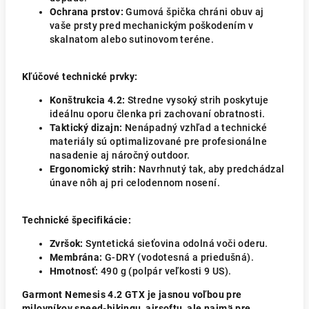
Ochrana prstov:
Gumová špička chráni obuv aj
vaše prsty pred mechanickým poškodením v
skalnatom alebo sutinovom teréne.
Kľúčové technické prvky:
Konštrukcia 4.2:
Stredne vysoký strih poskytuje
ideálnu oporu členka pri zachovaní obratnosti.
Taktický dizajn:
Nenápadný vzhľad a technické
materiály sú optimalizované pre profesionálne
nasadenie aj náročný outdoor.
Ergonomický strih:
Navrhnutý tak, aby predchádzal
únave nôh aj pri celodennom nosení.
Technické špecifikácie:
Zvršok:
Syntetická sieťovina odolná voči oderu.
Membrána:
G-DRY (vodotesná a priedušná).
Hmotnosť:
490 g (polpár veľkosti 9 US).
Garmont Nemesis 4.2 GTX je jasnou voľbou pre
milovníkov speed-hikingu, airsoftu, ale najmä pre