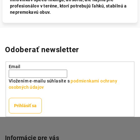
profesionálov v teréne, ktorí potrebujú ľahkú, stabilnú a
nepremokavú obuv.
Odoberať newsletter
Email
Vložením e-mailu súhlasíte s
podmienkami ochrany
osobných údajov
Prihlásiť sa
Z
á
p
Informácie pre vás