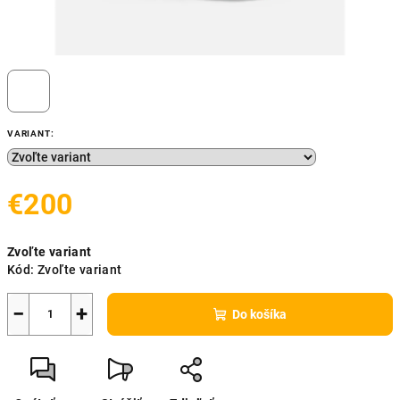
VARIANT:
€200
Jednotková
Zvoľte variant
cena:
Kód:
Zvoľte variant
−
+
Do košíka