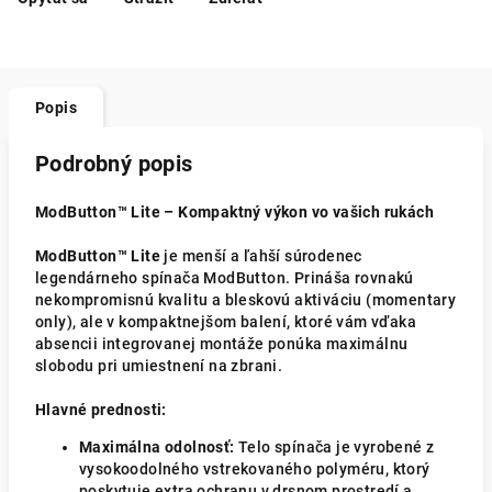
Popis
Podrobný popis
ModButton™ Lite – Kompaktný výkon vo vašich rukách
ModButton™ Lite
je menší a ľahší súrodenec
legendárneho spínača ModButton. Prináša rovnakú
nekompromisnú kvalitu a bleskovú aktiváciu (momentary
only), ale v kompaktnejšom balení, ktoré vám vďaka
absencii integrovanej montáže ponúka maximálnu
slobodu pri umiestnení na zbrani.
Hlavné prednosti:
Maximálna odolnosť:
Telo spínača je vyrobené z
vysokoodolného vstrekovaného polyméru, ktorý
poskytuje extra ochranu v drsnom prostredí a