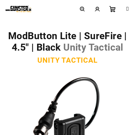
Prejsť
na
obsah
Nákupn
Hľadať
Prihlásenie
ModButton Lite | SureFire |
košík
4.5″ | Black
Unity Tactical
UNITY TACTICAL