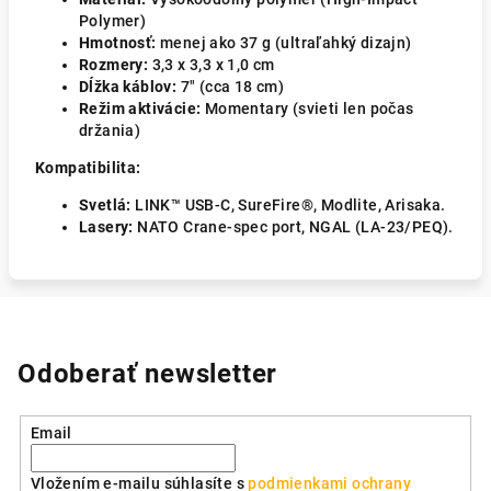
Polymer)
Hmotnosť:
menej ako 37 g (ultraľahký dizajn)
Rozmery:
3,3 x 3,3 x 1,0 cm
Dĺžka káblov:
7″ (cca 18 cm)
Režim aktivácie:
Momentary (svieti len počas
držania)
Kompatibilita:
Svetlá:
LINK™ USB-C, SureFire®, Modlite, Arisaka.
Lasery:
NATO Crane-spec port, NGAL (LA-23/PEQ).
Odoberať newsletter
Email
Vložením e-mailu súhlasíte s
podmienkami ochrany