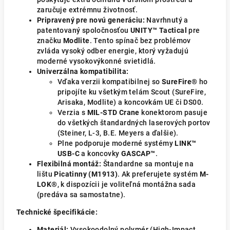
zaručuje extrémnu životnosť.
Pripravený pre novú generáciu:
Navrhnutý a
patentovaný spoločnosťou
UNITY™ Tactical
pre
značku
Modlite
. Tento spínač bez problémov
zvláda vysoký odber energie, ktorý vyžadujú
moderné vysokovýkonné svietidlá.
Univerzálna kompatibilita:
Vďaka verzii kompatibilnej so
SureFire®
ho
pripojíte ku všetkým telám Scout (SureFire,
Arisaka, Modlite) a koncovkám UE či DS00.
Verzia s
MIL-STD Crane
konektorom pasuje
do všetkých štandardných laserových portov
(Steiner, L-3, B.E. Meyers a ďalšie).
Plne podporuje moderné systémy
LINK™
USB-C
a koncovky
GASCAP™
.
Flexibilná montáž:
Štandardne sa montuje na
lištu
Picatinny (M1913)
. Ak preferujete systém
M-
LOK®
, k dispozícii je voliteľná montážna sada
(predáva sa samostatne).
Technické špecifikácie:
Materiál:
Vysokoodolný polymér (High-Impact