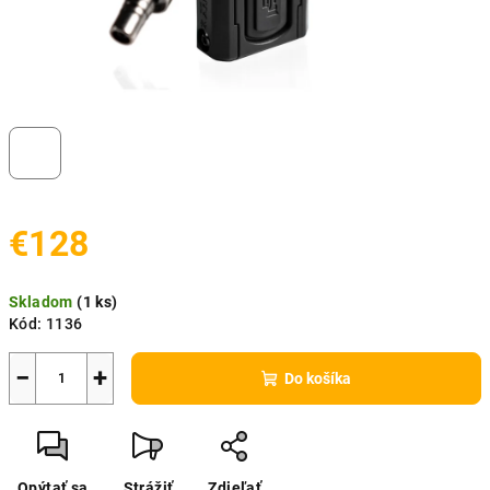
€128
Jednotková
Skladom
(
1 ks
)
cena:
Kód:
1136
−
+
Do košíka
Opýtať sa
Strážiť
Zdieľať