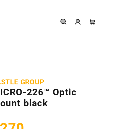
Hľadať
Prihlásenie
Nákupný
košík
ASTLE GROUP
ICRO-226™ Optic
ount black
270