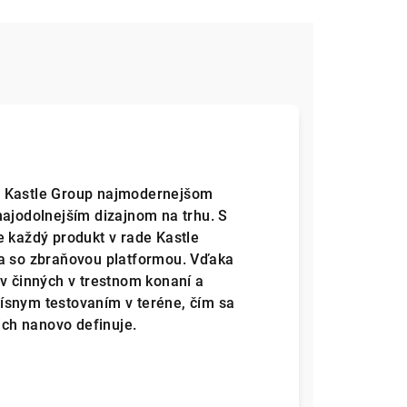
v Kastle Group najmodernejšom
najodolnejším dizajnom na trhu. S
e každý produkt v rade Kastle
ka so zbraňovou platformou. Vďaka
ov činných v trestnom konaní a
ísnym testovaním v teréne, čím sa
ich nanovo definuje.