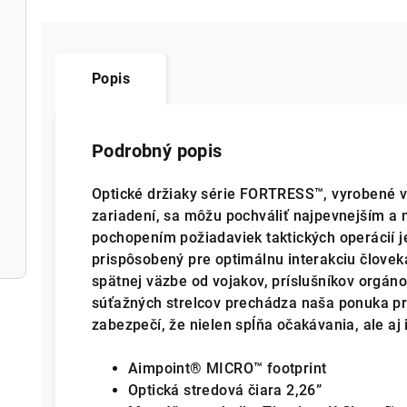
Popis
Podrobný popis
Optické držiaky série FORTRESS™, vyrobené 
zariadení, sa môžu pochváliť najpevnejším a 
pochopením požiadaviek taktických operácií j
prispôsobený pre optimálnu interakciu člove
spätnej väzbe od vojakov, príslušníkov orgán
súťažných strelcov prechádza naša ponuka pr
zabezpečí, že nielen spĺňa očakávania, ale aj 
Aimpoint® MICRO™ footprint
Optická stredová čiara 2,26”