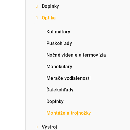
Doplnky
p
Optika
a
n
Kolimátory
e
Puškohľady
l
Nočné videnie a termovízia
Monokuláry
Merače vzdialenosti
Ďalekohľady
Doplnky
Montáže a trojnožky
Výstroj