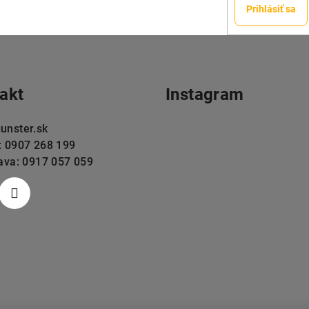
Prihlásiť sa
akt
Instagram
unster.sk
: 0907 268 199
lava: 0917 057 059