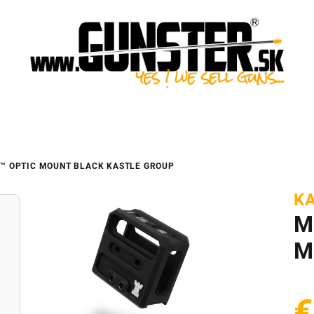
6™ OPTIC MOUNT BLACK
KASTLE GROUP
K
M
M
€