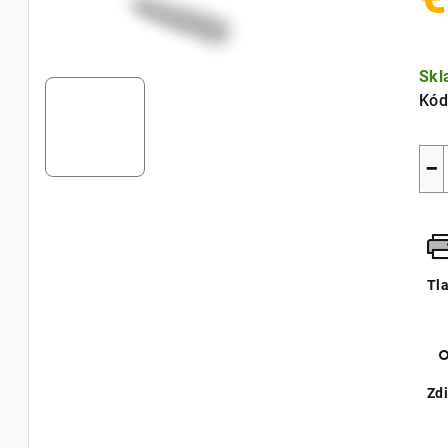
Jed
cen
Sk
Kód
−
Tl
Zdi