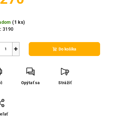
notková
a:
ladom
(
1 ks
)
:
3190
+
Do košíka
ač
Opýtať sa
Strážiť
eľať