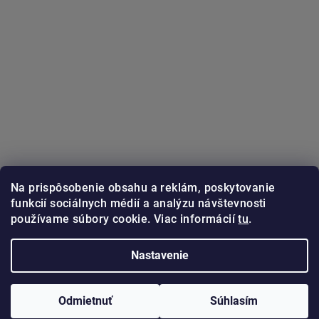
Na prispôsobenie obsahu a reklám, poskytovanie
funkcií sociálnych médií a analýzu návštevnosti
používame súbory cookie. Viac informácií
tu
.
Sledovať na Instagrame
Nastavenie
Copyright 2026
GUNSTER.sk
. Všetky práva vyhradené.
Odmietnuť
Súhlasím
Vytvoril Shoptet