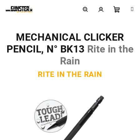
Prejsť
na
obsah
Nákupn
Hľadať
Prihlásenie
MECHANICAL CLICKER
košík
PENCIL, N° BK13
Rite in the
Rain
RITE IN THE RAIN