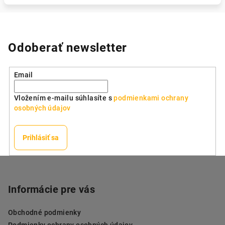
Odoberať newsletter
Email
Vložením e-mailu súhlasíte s
podmienkami ochrany
osobných údajov
Prihlásiť sa
Z
á
p
Informácie pre vás
ä
Obchodné podmienky
t