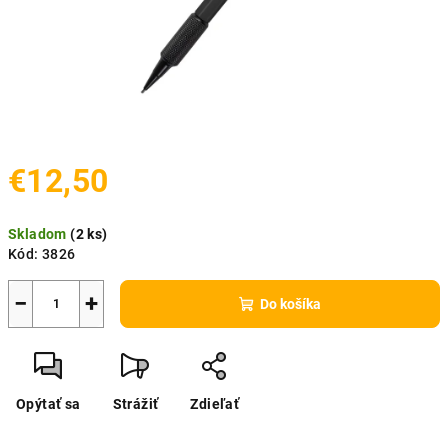
€12,50
Jednotková
Skladom
(
2 ks
)
cena:
Kód:
3826
−
+
Do košíka
Opýtať sa
Strážiť
Zdieľať