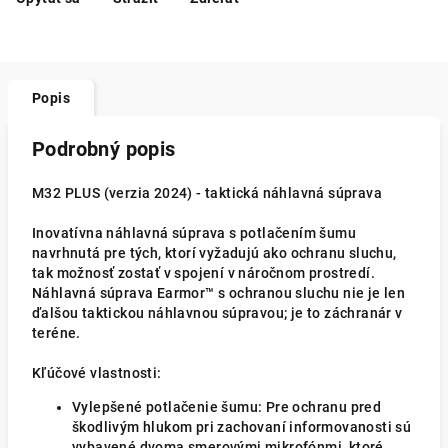
Popis
Podrobný popis
M32 PLUS (verzia 2024) - taktická náhlavná súprava
Inovatívna náhlavná súprava s potlačením šumu
navrhnutá pre tých, ktorí vyžadujú ako ochranu sluchu,
tak možnosť zostať v spojení v náročnom prostredí.
Náhlavná súprava Earmor™ s ochranou sluchu nie je len
ďalšou taktickou náhlavnou súpravou; je to záchranár v
teréne.
Kľúčové vlastnosti:
Vylepšené potlačenie šumu: Pre ochranu pred
škodlivým hlukom pri zachovaní informovanosti sú
vybavené dvoma smerovými mikrofónmi, ktoré