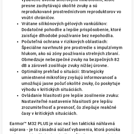
presne zachytávajú okolité zvuky a sú
reprodukované prostredníctvom reproduktorov vo
vnútri chráničov.
Vrátane silikónových gélových vankúšikov:
Dodatočné pohodlie a lepšie prispôsobenie, ktoré
zaisťuje dlhodobé používanie bez nepohodlia.
Počuteľná ochrana v rizikových oblastiach:
Špeciálne navrhnuté pre prostredie s impulzívnym
hlukom, ako sú zóny používania strelných zbraní.
Obmedzuje nebezpečné zvuky na bezpečných 82
dB a zároveň zosilňuje zvuky nižšej úrovne.
Optimálny prehľad o situácii: Strategicky
umiestnené mikrofóny zvyšujú informovanosť a
umožňujú jasne počuť okolité zvuky, čo poskytuje
výhodu v kritických situáciách.
Ovládanie hlasitosti pre lepšie zosilnenie zvuku:
Nastaviteľné nastavenie hlasitosti pre lepšiu
zrozumiteľnosť a presnosť, čo zlepšuje reakčné
časy v kritických situáciách.
Earmor™ M32 PLUS je viac než len taktická náhlavná
súprava - je to zásadná súčasť vybavenia, ktorá ponúka