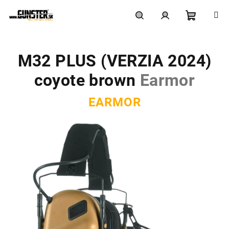
Prejsť
na
obsah
Nákupn
Hľadať
Prihlásenie
M32 PLUS (VERZIA 2024)
košík
coyote brown
Earmor
EARMOR