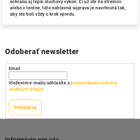
ochranu aj lepší sluchový výkon. Či už ste na strelnici
alebo v teréne, táto náhlavná súprava je navrhnutá tak,
aby ste boli vždy o krok vpredu.
Odoberať newsletter
Email
Vložením e-mailu súhlasíte s
podmienkami ochrany
osobných údajov
Prihlásiť sa
Z
á
Informácie pre vás