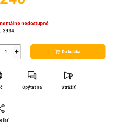
notková
a:
entálne nedostupné
:
3934
+
Do košíka
ač
Opýtať sa
Strážiť
eľať