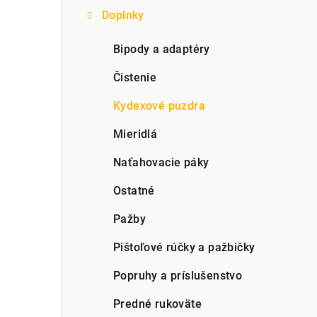
Doplnky
p
a
Bipody a adaptéry
n
Čistenie
e
Kydexové puzdra
l
Mieridlá
Naťahovacie páky
Ostatné
Pažby
Pištoľové rúčky a pažbičky
Popruhy a príslušenstvo
Predné rukoväte