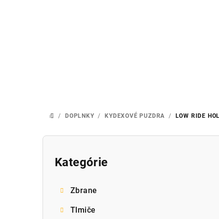
Prejsť
na
obsah
/
DOPLNKY
/
KYDEXOVÉ PUZDRA
/
LOW RIDE HO
DOMOV
B
o
Kategórie
Preskočiť
kategórie
č
Zbrane
n
Tlmiče
ý