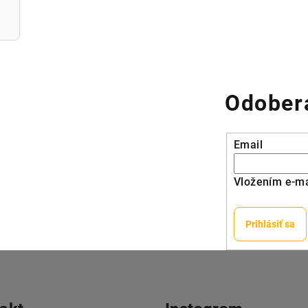
Odobera
Email
Vložením e-ma
Prihlásiť sa