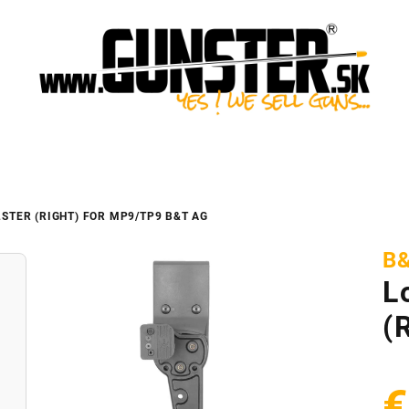
LSTER (RIGHT) FOR MP9/TP9
B&T AG
B
L
(
€