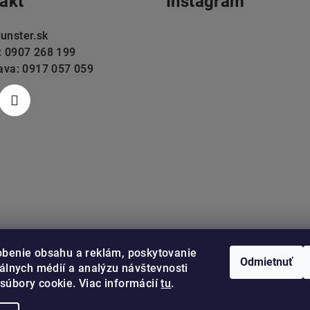
akt
Instagram
unster.sk
: 0907 268 199
lava: 0917 057 059
obenie obsahu a reklám, poskytovanie
Odmietnuť
iálnych médií a analýzu návštevnosti
súbory cookie. Viac informácií
tu
.
Sledovať na Instag