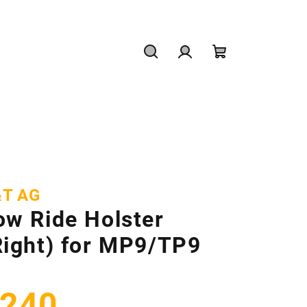
Hľadať
Prihlásenie
Nákupný
košík
&T AG
ow Ride Holster
Right) for MP9/TP9
240