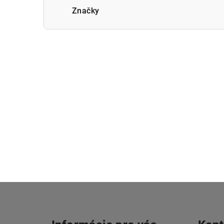
Značky
Z
á