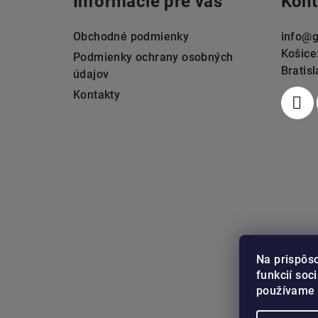
Informácie pre vás
Kont
p
ä
Obchodné podmienky
info
@
g
Košice
t
Podmienky ochrany osobných
Bratis
údajov
i
Kontakty
e
Na prispôs
funkcií soc
používame 