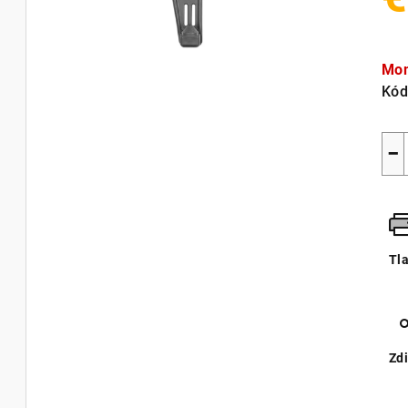
Jed
cen
Mom
Kód
−
Tl
Zdi