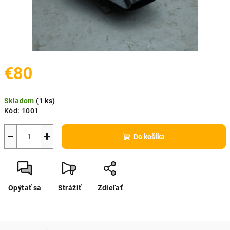
€80
Jednotková
Skladom
(
1 ks
)
cena:
Kód:
1001
−
+
Do košíka
Opýtať sa
Strážiť
Zdieľať