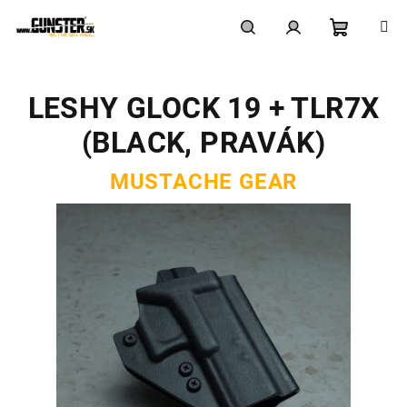
Prejsť
na
obsah
Nákupn
Hľadať
Prihlásenie
LESHY GLOCK 19 + TLR7X
košík
(BLACK, PRAVÁK)
MUSTACHE GEAR