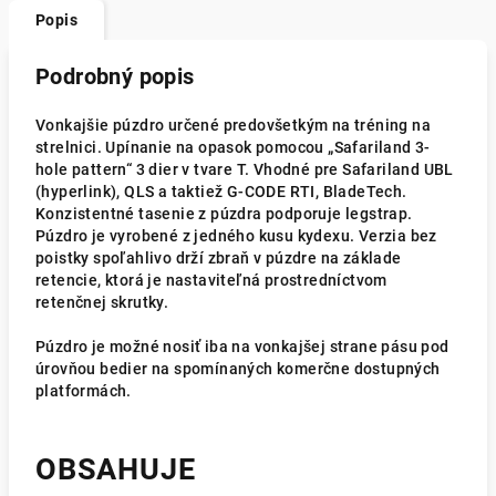
Popis
Podrobný popis
Vonkajšie púzdro určené predovšetkým na tréning na
strelnici. Upínanie na opasok pomocou „Safariland 3-
hole pattern“ 3 dier v tvare T. Vhodné pre Safariland UBL
(hyperlink), QLS a taktiež G-CODE RTI, BladeTech.
Konzistentné tasenie z púzdra podporuje legstrap.
Púzdro je vyrobené z jedného kusu kydexu. Verzia bez
poistky spoľahlivo drží zbraň v púzdre na základe
retencie, ktorá je nastaviteľná prostredníctvom
retenčnej skrutky.
Púzdro je možné nosiť iba na vonkajšej strane pásu pod
úrovňou bedier na spomínaných komerčne dostupných
platformách.
OBSAHUJE