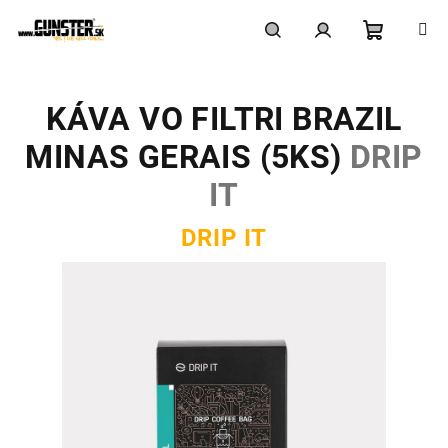
Prejsť
na
obsah
Nákupn
Hľadať
Prihlásenie
KÁVA VO FILTRI BRAZIL
košík
MINAS GERAIS (5KS)
DRIP
IT
DRIP IT