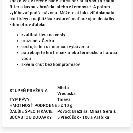
kdekoľvek v teréne bude stačiť ohriať si vodu a zaliať
filter s kávou v hrnčeku alebo v termoske. A potom
vylúhovať podľa návodu. Môžete si tak užiť dokonalú
chuť kávy a najbližšiu kaviareň mať pokojne desiatky
kilometrov ďaleko.
kvalitná káva na cesty
pražené v Česku
cestujte len s minimom vybavenia
potrebujete len hrnček alebo termosku a horúcu
vodu
skvelá chuť bez kompromisov
Mletá
STUPEŇ PRAŽENIA
Vrecúška
TYP KÁVY
Tmavá
HMOTNOSŤ PODROBNE
5 x 10 g
ĎALŠIE ŠPECIFIKÁCIE
Pôvod: Brazília, Minas Gerais
SÚČASŤOU DODÁVKY
5 vrecúšok - 100% Arabika