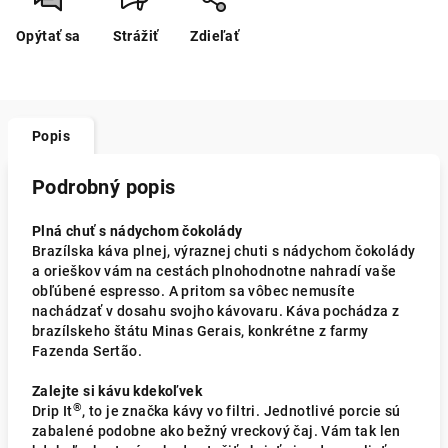
Opýtať sa
Strážiť
Zdieľať
Popis
Podrobný popis
Plná chuť s nádychom čokolády
Brazílska káva plnej, výraznej chuti s nádychom čokolády
a orieškov vám na cestách plnohodnotne nahradí vaše
obľúbené espresso. A pritom sa vôbec nemusíte
nachádzať v dosahu svojho kávovaru. Káva pochádza z
brazílskeho štátu Minas Gerais, konkrétne z farmy
Fazenda Sertão.
Zalejte si kávu kdekoľvek
®
Drip It
, to je značka kávy vo filtri. Jednotlivé porcie sú
zabalené podobne ako bežný vreckový čaj. Vám tak len