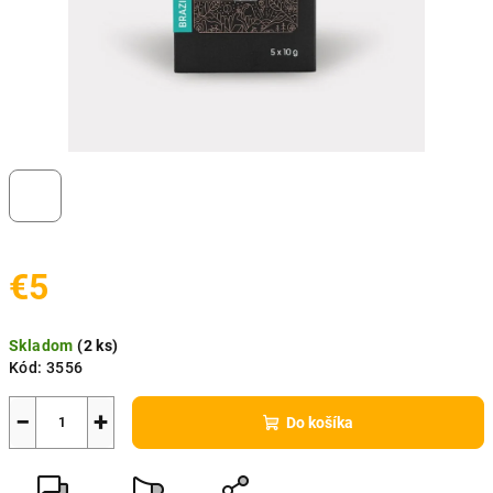
€5
Jednotková
Skladom
(
2 ks
)
cena:
Kód:
3556
−
+
Do košíka